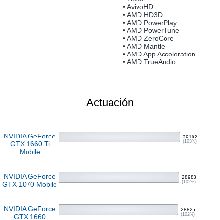
• AvivoHD
• AMD HD3D
• AMD PowerPlay
• AMD PowerTune
• AMD ZeroCore
• AMD Mantle
• AMD App Acceleration
• AMD TrueAudio
Actuación
NVIDIA GeForce
29102
(103%)
GTX 1660 Ti
Mobile
NVIDIA GeForce
28983
(102%)
GTX 1070 Mobile
NVIDIA GeForce
28825
(102%)
GTX 1660