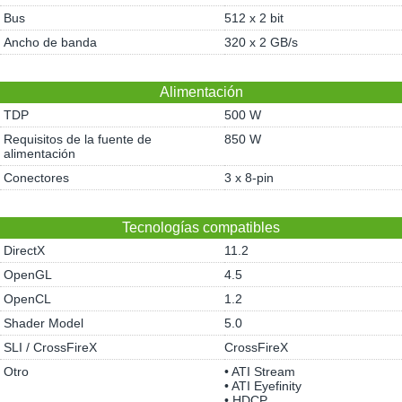
Bus
512 x 2 bit
Ancho de banda
320 x 2 GB/s
Alimentación
TDP
500 W
Requisitos de la fuente de
850 W
alimentación
Conectores
3 x 8-pin
Tecnologías compatibles
DirectX
11.2
OpenGL
4.5
OpenCL
1.2
Shader Model
5.0
SLI / CrossFireX
CrossFireX
Otro
• ATI Stream
• ATI Eyefinity
• HDCP