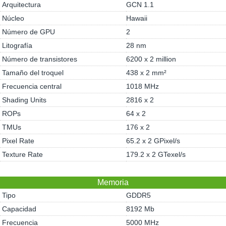
Arquitectura
GCN 1.1
Núcleo
Hawaii
Número de GPU
2
Litografía
28 nm
Número de transistores
6200 x 2 million
Tamaño del troquel
438 x 2 mm²
Frecuencia central
1018 MHz
Shading Units
2816 x 2
ROPs
64 x 2
TMUs
176 x 2
Pixel Rate
65.2 x 2 GPixel/s
Texture Rate
179.2 x 2 GTexel/s
Memoria
Tipo
GDDR5
Capacidad
8192 Mb
Frecuencia
5000 MHz