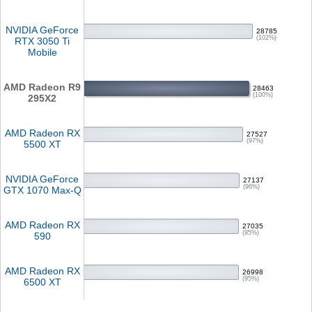
NVIDIA GeForce
28785
(102%)
RTX 3050 Ti
Mobile
AMD Radeon R9
28463
(100%)
295X2
AMD Radeon RX
27527
(97%)
5500 XT
NVIDIA GeForce
27137
(96%)
GTX 1070 Max-Q
AMD Radeon RX
27035
(95%)
590
AMD Radeon RX
26998
(95%)
6500 XT