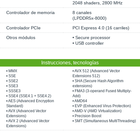
2048 shaders, 2800 MHz
Controlador de memoria
8 canales
(LPDDR5x-8000)
Controlador PCIe
PCI Express 4.0 (16 carriles)
Otros módulos
• Secure processor
• USB controller
Instrucciones, tecnologías
• MMX
• AVX 512 (Advanced Vector
• SSE
Extensions 512)
• SSE2
• SHA (Secure Hash Algorithm
• SSE3
extensions)
• SSSE3
• FMA3 (3-operand Fused Multiply-
• SSE4 (SSE4.1 + SSE4.2)
Add)
• AES (Advanced Encryption
• AMD64
Standard)
• EVP (Enhanced Virus Protection)
• AVX (Advanced Vector
• AMD-V (AMD Virtualization)
Extensions)
• Precision Boost
• AVX 2 (Advanced Vector
• SMT (Simultaneous MultiThreading)
Extensions)