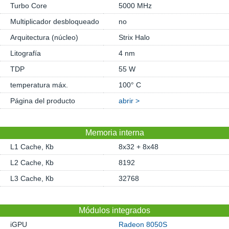
Turbo Core
5000 MHz
Multiplicador desbloqueado
no
Arquitectura (núcleo)
Strix Halo
Litografía
4 nm
TDP
55 W
temperatura máx.
100° C
Página del producto
abrir >
Memoria interna
L1 Cache, Кb
8x32 + 8x48
L2 Cache, Кb
8192
L3 Cache, Кb
32768
Módulos integrados
iGPU
Radeon 8050S