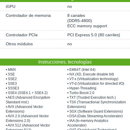
iGPU
no
Controlador de memoria
8 canales
(DDR5-4800)
ECC memory support
Controlador PCIe
PCI Express 5.0 (80 carriles)
Otros módulos
no
Instrucciones, tecnologías
• MMX
• EM64T (Intel 64)
• SSE
• NX (XD, Execute disable bit)
• SSE2
• VT-x (Virtualization technology)
• SSE3
• VT-d (Virtualization for directed I/O)
• SSSE3
• Hyper-Threading
• SSE4 (SSE4.1 + SSE4.2)
• Turbo Boost 2.0
• AES (Advanced Encryption
• TXT (Trusted Execution tech.)
Standard inst.)
• TSX (Transactional Synchronization
• AVX (Advanced Vector
Extensions)
Extensions)
• SGX (Software Guard Extensions)
• AVX 2.0 (Advanced Vector
• DSA (Data Streaming Accelerator)
Extensions 2.0)
• IAA (In-memory Analytics
• AVX 512 (Advanced Vector
Accelerator)