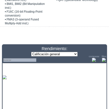
Extensions 512)
• QAT (QuickAssist Technology)
• BMI1, BMI2 (Bit Manipulation
inst.)
• F16C (16-bit Floating-Point
conversion)
• FMA3 (3-operand Fused
Multiply-Add inst.)
Rendimiento:
comparar
filtro