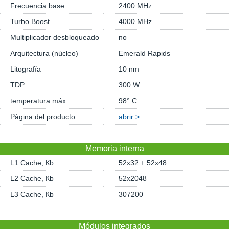
Frecuencia base
2400 MHz
Turbo Boost
4000 MHz
Multiplicador desbloqueado
no
Arquitectura (núcleo)
Emerald Rapids
Litografía
10 nm
TDP
300 W
temperatura máx.
98° C
Página del producto
abrir >
Memoria interna
L1 Cache, Кb
52x32 + 52x48
L2 Cache, Кb
52x2048
L3 Cache, Кb
307200
Módulos integrados