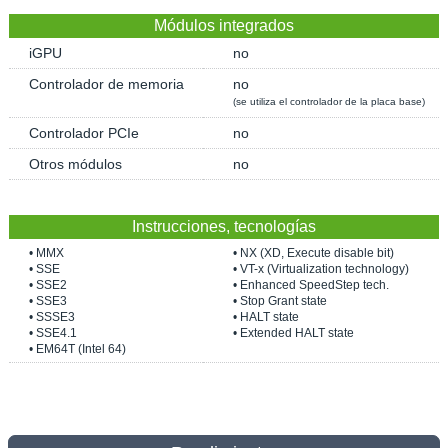
Módulos integrados
iGPU
no
Controlador de memoria
no
(se utiliza el controlador de la placa base)
Controlador PCIe
no
Otros módulos
no
Instrucciones, tecnologías
• MMX
• NX (XD, Execute disable bit)
• SSE
• VT-x (Virtualization technology)
• SSE2
• Enhanced SpeedStep tech.
• SSE3
• Stop Grant state
• SSSE3
• HALT state
• SSE4.1
• Extended HALT state
• EM64T (Intel 64)