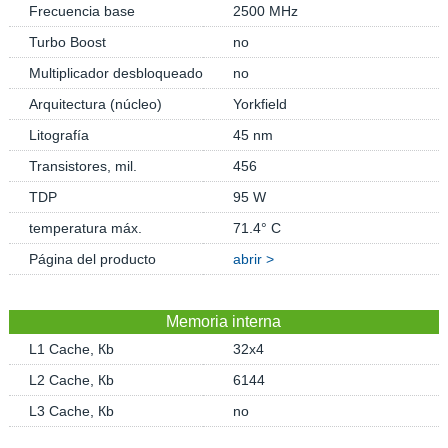
Frecuencia base
2500 MHz
Turbo Boost
no
Multiplicador desbloqueado
no
Arquitectura (núcleo)
Yorkfield
Litografía
45 nm
Transistores, mil.
456
TDP
95 W
temperatura máx.
71.4° C
Página del producto
abrir >
Memoria interna
L1 Cache, Кb
32x4
L2 Cache, Кb
6144
L3 Cache, Кb
no