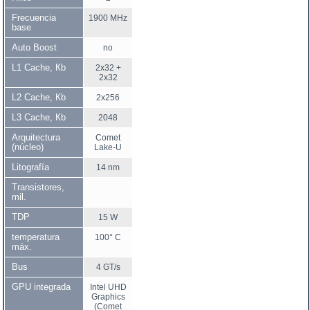
Frecuencia
1900 MHz
base
Auto Boost
no
L1 Cache, Кb
2x32 +
2x32
L2 Cache, Кb
2x256
L3 Cache, Кb
2048
Arquitectura
Comet
(núcleo)
Lake-U
Litografía
14 nm
Transistores,
mil.
TDP
15 W
temperatura
100° C
máx.
Bus
4 GT/s
GPU integrada
Intel UHD
Graphics
(Comet