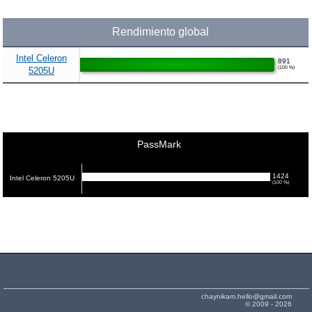
Rendimiento global
Intel Celeron
891
(100 %)
5205U
PassMark
1424
Intel Celeron 5205U
(100 %)
chaynikam.hello@gmail.com
© 2009 - 2026