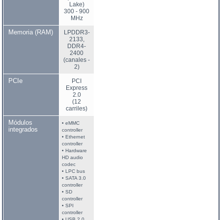
Lake)
300 - 900
MHz
Memoria (RAM)
LPDDR3-
2133,
DDR4-
2400
(canales -
2)
PCIe
PCI
Express
2.0
(12
carriles)
Módulos
• eMMC
integrados
controller
• Ethernet
controller
• Hardware
HD audio
codec
• LPC bus
• SATA 3.0
controller
• SD
controller
• SPI
controller
• USB 2.0