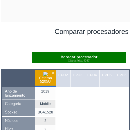
Comparar procesadores
Agregar procesador
(disponibles: 4240)
×
CPU2
CPU3
CPU4
CPU5
CPU6
Celeron
5205U
Año de
2019
lanzamiento
Categoría
Mobile
Socket
BGA1528
Núcleos
2
Hilos
2