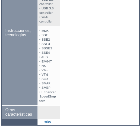
controller
• USB 3.0
controller
• Wi-fi
controller
Instrucciones,
• MMX
tecnologías
• SSE
• SSE2
• SSE3
• SSSE3
• SSE4
• AES
• EM64T
• NX
• VT-x
• VT-d
• SGX
• SMAP
• SMEP
• Enhanced
SpeedStep
tech.
Otras
características
más...