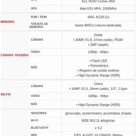
4x1.7GHz Cortex-A53
Mali-G51 MP4, 1000MHz
GPU
4/64, 4/128 Go
RAM / ROM
MEMORIA
TARJETA DE
hasta 400Go (ranura dedicada)
MEMORIA
Doble
• 20MP, f/1.8, 27mm (wide), PDAF
CÁMARA
• 2MP (depth)
1080p - 60fps
VIDEO
CÁMARA TRASERA
• Flash LED
• Panorámica
MÁS
• Registro de sonido estéreo
• High Dynamic Range (HDR)
Única
CÁMARA
• 16MP, f/2.0, 26mm (wide), 1/3", 1.0µm
SELFIE
1080p - 30fps
VIDEO
MÁS
• High Dynamic Range (HDR)
giroscopio, acelerómetro, proximidad, brújula
SENSORES
IEEE 802.11 a/b/g/n/ac
WI-FI
v 4.2
BLUETOOTH
GPS, A-GPS, GLONASS, Beidou
GPS