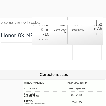
HiSilicon
6.5"
20MP
3750
mAh
Kirin
2340x1080
1080p@60
pix.
710
Honor 8X NFC
Li-Po
4Go RAM
Características
Honor View 10 Lite
OTROS NOMBRES
JSN-L21(Global)
VERSIONES
FECHA DE
09 / 2018
LANZAMIENTO
PRECIO
200 USD
en la fecha de lanzamiento