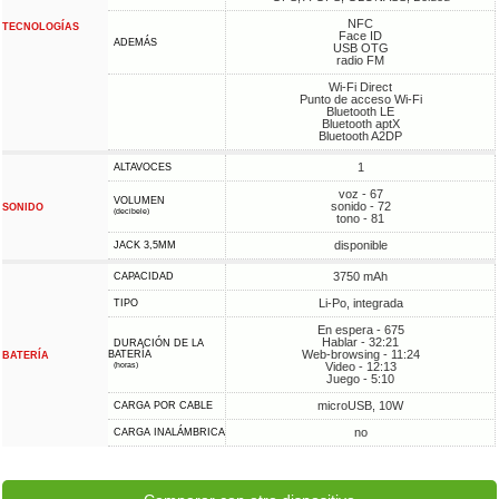
NFC
TECNOLOGÍAS
Face ID
ADEMÁS
USB OTG
radio FM
Wi-Fi Direct
Punto de acceso Wi-Fi
Bluetooth LE
Bluetooth aptX
Bluetooth A2DP
1
ALTAVOCES
voz - 67
VOLUMEN
sonido - 72
SONIDO
(decibele)
tono - 81
disponible
JACK 3,5MM
3750 mAh
CAPACIDAD
Li-Po, integrada
TIPO
En espera - 675
Hablar - 32:21
DURACIÓN DE LA
Web-browsing - 11:24
BATERÍA
BATERÍA
Video - 12:13
(horas)
Juego - 5:10
microUSB, 10W
CARGA POR CABLE
no
CARGA INALÁMBRICA