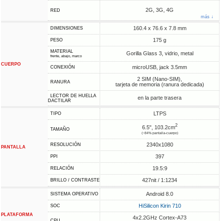
2G, 3G, 4G
RED
más ↓
160.4 x 76.6 x 7.8 mm
DIMENSIONES
175 g
PESO
MATERIAL
Gorilla Glass 3, vidrio, metal
frente, abajo, marco
CUERPO
microUSB, jack 3.5mm
CONEXIÓN
2 SIM (Nano-SIM),
RANURA
tarjeta de memoria (ranura dedicada)
LECTOR DE HUELLA
en la parte trasera
DACTILAR
LTPS
TIPO
2
6.5", 103.2cm
TAMAÑO
(~84% pantalla-cuerpo)
2340x1080
RESOLUCIÓN
PANTALLA
397
PPI
19.5:9
RELACIÓN
427nit / 1:1234
BRILLO / CONTRASTE
Android 8.0
SISTEMA OPERATIVO
HiSilicon Kirin 710
SOC
PLATAFORMA
4x2.2GHz Cortex-A73
CPU