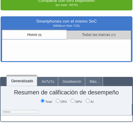
Comparar con otro dispositivo
(en total - 6070)
Smartphones con el mismo SoC
(HiSilicon Kirin 710)
Honor
Todas las marcas
(9)
(27)
Generalizado
AnTuTu
Geekbench
Más...
Resumen de calificación de desempeño
Total
CPU
GPU
AI