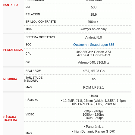
2880x1440
RESOLUCIÓN
PANTALLA
538
PPI
18:9
RELACIÓN
496nit / -
BRILLO / CONTRASTE
Always on display
MÁS
Android 8.0
SISTEMA OPERATIVO
Qualcomm Snapdragon 835
SOC
PLATAFORMA
4x2.35GHz Cortex-A73
CPU
4x1.9GHz Cortex-A53
Adreno 540, 710MHz
GPU
4/64, 4/128 Go
RAM / ROM
TARJETA DE
no
MEMORIA
MEMORIA
ROM UFS 2.1
MÁS
Única
CÁMARA
• 12.2MP, f/1.8, 27mm (wide), 1/2.55", 1.4µm,
Dual Pixel PDAF, OIS, Laser AF
720p - 240fps
1080p - 120fps
VIDEO
CÁMARA
2160p - 30fps
TRASERA
• Panorámica
• High Dynamic Range (HDR)
MÁS