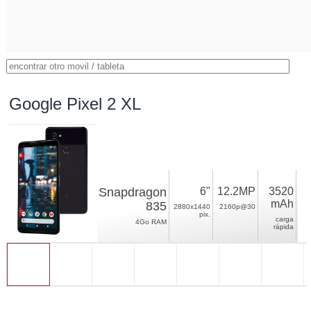
Google Pixel 2 XL
Snapdragon
6"
12.2MP
3520
mAh
835
2880x1440
2160p@30
pix.
carga
4Go RAM
rápida