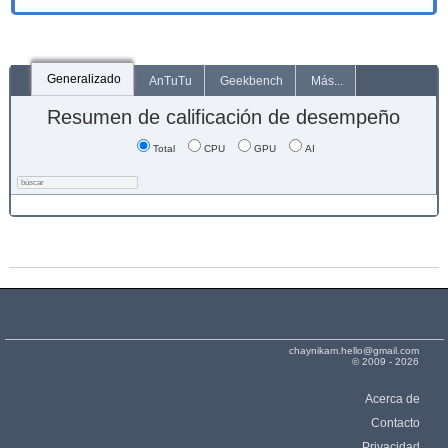
Generalizado
AnTuTu
Geekbench
Más...
Resumen de calificación de desempeño
Total
CPU
GPU
AI
chaynikam.hello@gmail.com
© 2009 - 2026
Acerca de
Contacto
Privacidad