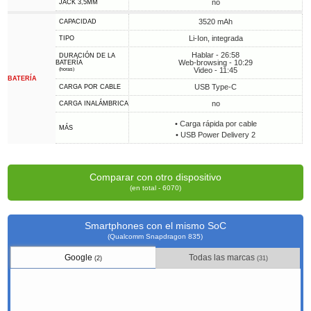
no
JACK 3,5MM
3520 mAh
CAPACIDAD
Li-Ion, integrada
TIPO
Hablar - 26:58
DURACIÓN DE LA
Web-browsing - 10:29
BATERÍA
Video - 11:45
(horas)
BATERÍA
USB Type-C
CARGA POR CABLE
no
CARGA INALÁMBRICA
• Carga rápida por cable
MÁS
• USB Power Delivery 2
Comparar con otro dispositivo
(en total - 6070)
Smartphones con el mismo SoC
(Qualcomm Snapdragon 835)
Google
Todas las marcas
(2)
(31)