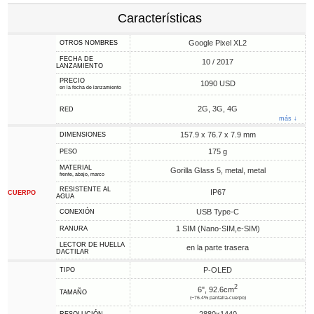
Características
Google Pixel XL2
OTROS NOMBRES
FECHA DE
10 / 2017
LANZAMIENTO
PRECIO
1090 USD
en la fecha de lanzamiento
2G, 3G, 4G
RED
más ↓
157.9 x 76.7 x 7.9 mm
DIMENSIONES
175 g
PESO
MATERIAL
Gorilla Glass 5, metal, metal
frente, abajo, marco
RESISTENTE AL
IP67
CUERPO
AGUA
USB Type-C
CONEXIÓN
1 SIM (Nano-SIM,e-SIM)
RANURA
LECTOR DE HUELLA
en la parte trasera
DACTILAR
P-OLED
TIPO
2
6", 92.6cm
TAMAÑO
(~76.4% pantalla-cuerpo)