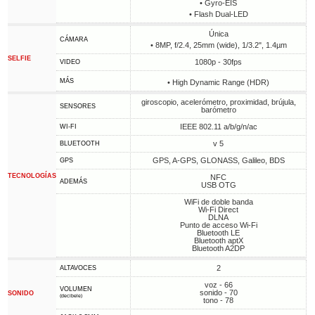
• Gyro-EIS
• Flash Dual-LED
Única
CÁMARA
• 8MP, f/2.4, 25mm (wide), 1/3.2", 1.4µm
SELFIE
1080p - 30fps
VIDEO
MÁS
• High Dynamic Range (HDR)
giroscopio, acelerómetro, proximidad, brújula,
SENSORES
barómetro
IEEE 802.11 a/b/g/n/ac
WI-FI
v 5
BLUETOOTH
GPS, A-GPS, GLONASS, Galileo, BDS
GPS
TECNOLOGÍAS
NFC
ADEMÁS
USB OTG
WiFi de doble banda
Wi-Fi Direct
DLNA
Punto de acceso Wi-Fi
Bluetooth LE
Bluetooth aptX
Bluetooth A2DP
2
ALTAVOCES
voz - 66
VOLUMEN
sonido - 70
SONIDO
(decibele)
tono - 78