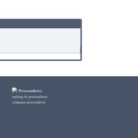
Procesadores
ranking de procesadores
comparar procesadores