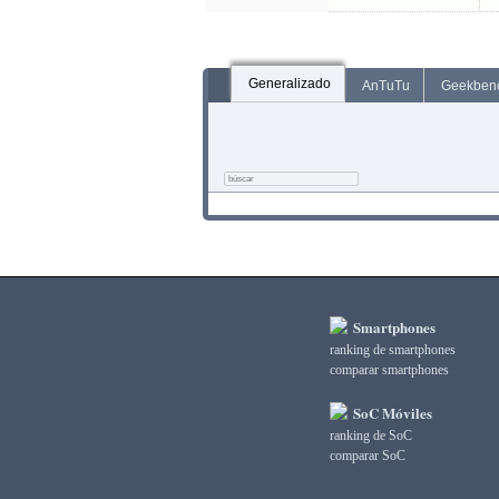
Generalizado
AnTuTu
Geekben
Smartphones
ranking de smartphones
comparar smartphones
SoC Móviles
ranking de SoC
comparar SoC