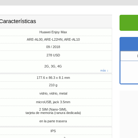
Características
Huawei Enjoy Max
ARE-AL00, ARE-L22HN, ARE-AL10
09 / 2018
278 USD
2G, 3G, 4G
más ↓
177.6 x 86.3 x 8.1 mm
210 g
vidrio, vidrio, metal
microUSB, jack 3.5mm
2 SIM (Nano-SIM),
tarjeta de memoria (ranura dedicada)
en la parte trasera
IPS