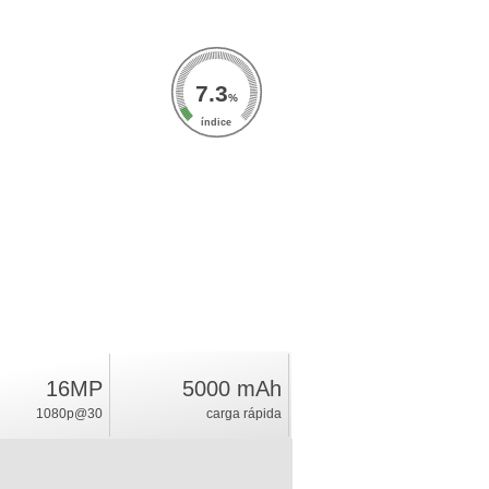
7.3
%
índice
16MP
5000 mAh
1080p@30
carga rápida