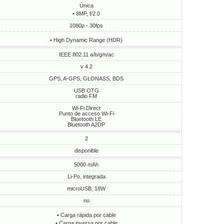
Única
• 8MP, f/2.0
1080p - 30fps
• High Dynamic Range (HDR)
IEEE 802.11 a/b/g/n/ac
v 4.2
GPS, A-GPS, GLONASS, BDS
USB OTG
radio FM
Wi-Fi Direct
Punto de acceso Wi-Fi
Bluetooth LE
Bluetooth A2DP
2
disponible
5000 mAh
Li-Po, integrada
microUSB, 18W
no
• Carga rápida por cable
• Carga inversa por cable