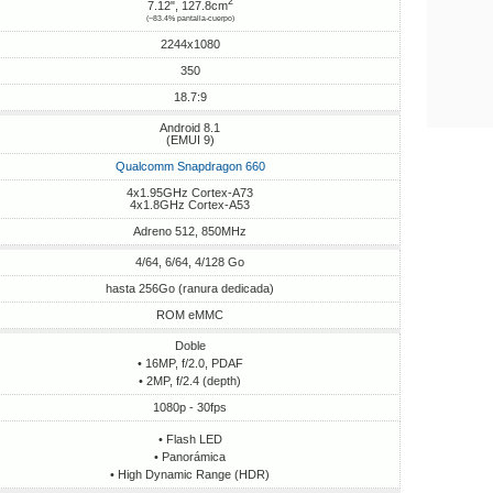
2
7.12", 127.8cm
(~83.4% pantalla-cuerpo)
2244x1080
350
18.7:9
Android 8.1
(EMUI 9)
Qualcomm Snapdragon 660
4x1.95GHz Cortex-A73
4x1.8GHz Cortex-A53
Adreno 512, 850MHz
4/64, 6/64, 4/128 Go
hasta 256Go (ranura dedicada)
ROM eMMC
Doble
• 16MP, f/2.0, PDAF
• 2MP, f/2.4 (depth)
1080p - 30fps
• Flash LED
• Panorámica
• High Dynamic Range (HDR)