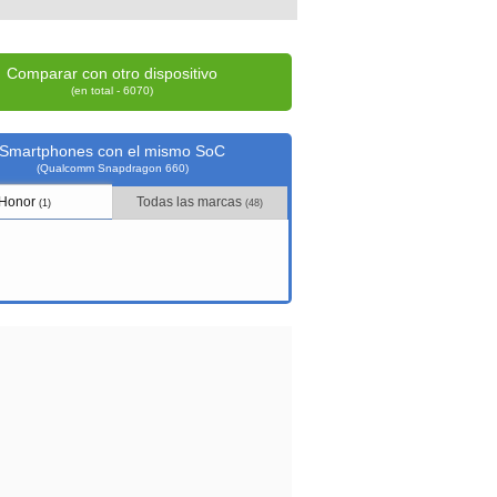
Comparar con otro dispositivo
(en total - 6070)
Smartphones con el mismo SoC
(Qualcomm Snapdragon 660)
Honor
Todas las marcas
(1)
(48)