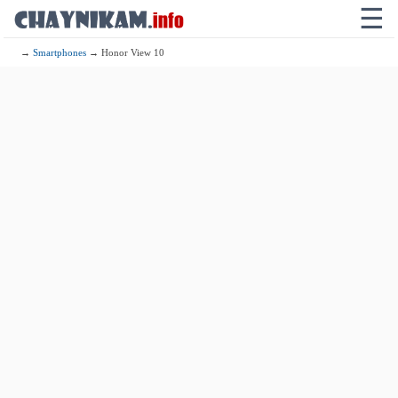
☰
→
Smartphones
→ Honor View 10