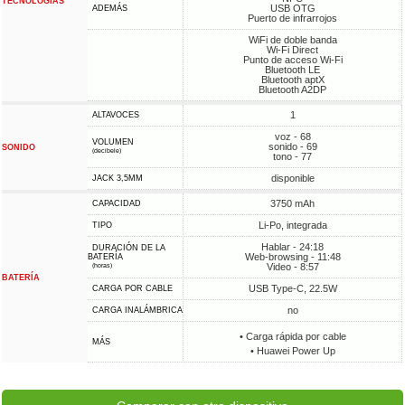
TECNOLOGÍAS
USB OTG
ADEMÁS
Puerto de infrarrojos
WiFi de doble banda
Wi-Fi Direct
Punto de acceso Wi-Fi
Bluetooth LE
Bluetooth aptX
Bluetooth A2DP
1
ALTAVOCES
voz - 68
VOLUMEN
sonido - 69
SONIDO
(decibele)
tono - 77
disponible
JACK 3,5MM
3750 mAh
CAPACIDAD
Li-Po, integrada
TIPO
Hablar - 24:18
DURACIÓN DE LA
Web-browsing - 11:48
BATERÍA
Video - 8:57
(horas)
BATERÍA
USB Type-C, 22.5W
CARGA POR CABLE
no
CARGA INALÁMBRICA
• Carga rápida por cable
MÁS
• Huawei Power Up