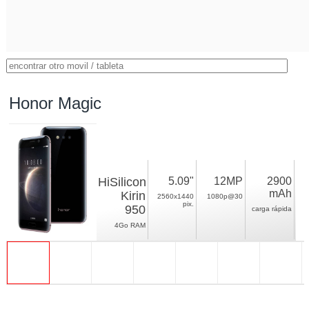
Honor Magic
HiSilicon
5.09"
12MP
2900
mAh
Kirin
2560x1440
1080p@30
pix.
950
carga rápida
4Go RAM