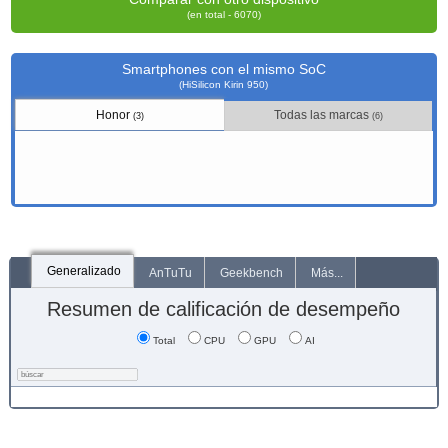
(en total - 6070)
Smartphones con el mismo SoC
(HiSilicon Kirin 950)
Honor
Todas las marcas
(3)
(6)
Generalizado
AnTuTu
Geekbench
Más...
Resumen de calificación de desempeño
Total
CPU
GPU
AI