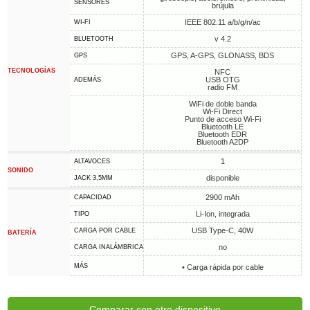
SENSORES
brújula
IEEE 802.11 a/b/g/n/ac
WI-FI
v 4.2
BLUETOOTH
GPS, A-GPS, GLONASS, BDS
GPS
TECNOLOGÍAS
NFC
USB OTG
ADEMÁS
radio FM
WiFi de doble banda
Wi-Fi Direct
Punto de acceso Wi-Fi
Bluetooth LE
Bluetooth EDR
Bluetooth A2DP
1
ALTAVOCES
SONIDO
disponible
JACK 3,5MM
2900 mAh
CAPACIDAD
Li-Ion, integrada
TIPO
USB Type-C, 40W
CARGA POR CABLE
BATERÍA
no
CARGA INALÁMBRICA
MÁS
• Carga rápida por cable
Comparar con otro dispositivo