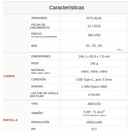
Características
NTS-AL00
VERSIONES
FECHA DE
12 / 2016
LANZAMIENTO
PRECIO
389 USD
en la fecha de lanzamiento
2G, 3G, 4G
RED
más ↓
146.1 x 69.9 x 7.8 mm
DIMENSIONES
145 g
PESO
MATERIAL
vidrio, vidrio, vidrio
frente, abajo, marco
CUERPO
USB Type-C, jack 3.5mm
CONEXIÓN
2 SIM (Nano-SIM)
RANURA
LECTOR DE HUELLA
à l'avant
DACTILAR
AMOLED
TIPO
2
5.09", 71.4cm
TAMAÑO
(~69.9% pantalla-cuerpo)
PANTALLA
2560x1440
RESOLUCIÓN
577
PPI