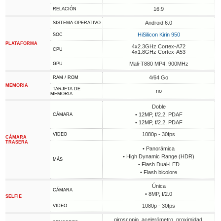
16:9
RELACIÓN
Android 6.0
SISTEMA OPERATIVO
HiSilicon Kirin 950
SOC
PLATAFORMA
4x2.3GHz Cortex-A72
CPU
4x1.8GHz Cortex-A53
Mali-T880 MP4, 900MHz
GPU
4/64 Go
RAM / ROM
MEMORIA
TARJETA DE
no
MEMORIA
Doble
• 12MP, f/2.2, PDAF
CÁMARA
• 12MP, f/2.2, PDAF
1080p - 30fps
VIDEO
CÁMARA
TRASERA
• Panorámica
• High Dynamic Range (HDR)
MÁS
• Flash Dual-LED
• Flash bicolore
Única
CÁMARA
• 8MP, f/2.0
SELFIE
1080p - 30fps
VIDEO
giroscopio, acelerómetro, proximidad,