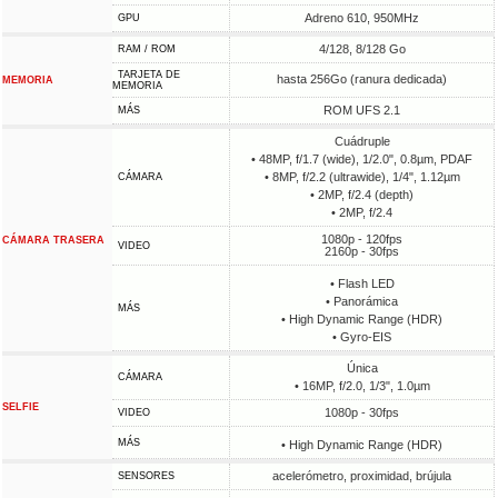
Adreno 610, 950MHz
GPU
4/128, 8/128 Go
RAM / ROM
TARJETA DE
hasta 256Go (ranura dedicada)
MEMORIA
MEMORIA
ROM UFS 2.1
MÁS
Cuádruple
• 48MP, f/1.7 (wide), 1/2.0", 0.8µm, PDAF
• 8MP, f/2.2 (ultrawide), 1/4", 1.12µm
CÁMARA
• 2MP, f/2.4 (depth)
• 2MP, f/2.4
1080p - 120fps
CÁMARA TRASERA
VIDEO
2160p - 30fps
• Flash LED
• Panorámica
MÁS
• High Dynamic Range (HDR)
• Gyro-EIS
Única
CÁMARA
• 16MP, f/2.0, 1/3", 1.0µm
SELFIE
1080p - 30fps
VIDEO
MÁS
• High Dynamic Range (HDR)
acelerómetro, proximidad, brújula
SENSORES