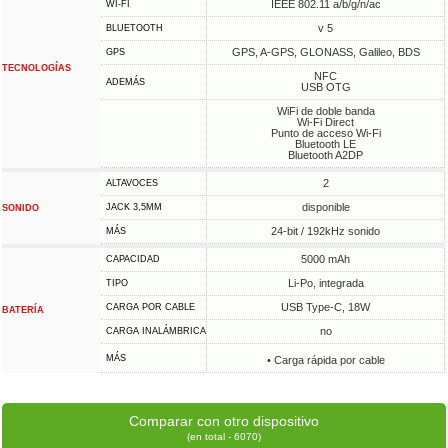
IEEE 802.11 a/b/g/n/ac
WI-FI
v 5
BLUETOOTH
GPS, A-GPS, GLONASS, Galileo, BDS
GPS
TECNOLOGÍAS
NFC
ADEMÁS
USB OTG
WiFi de doble banda
Wi-Fi Direct
Punto de acceso Wi-Fi
Bluetooth LE
Bluetooth A2DP
2
ALTAVOCES
disponible
JACK 3,5MM
SONIDO
24-bit / 192kHz sonido
MÁS
5000 mAh
CAPACIDAD
Li-Po, integrada
TIPO
USB Type-C, 18W
CARGA POR CABLE
BATERÍA
no
CARGA INALÁMBRICA
MÁS
• Carga rápida por cable
Comparar con otro dispositivo
(en total - 6070)