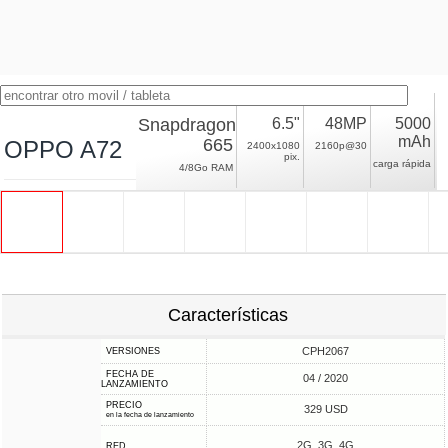
Snapdragon
6.5"
48MP
5000
mAh
665
OPPO A72
2400x1080
2160p@30
pix.
carga rápida
4/8Go RAM
Características
CPH2067
VERSIONES
FECHA DE
04 / 2020
LANZAMIENTO
PRECIO
329 USD
en la fecha de lanzamiento
2G, 3G, 4G
RED