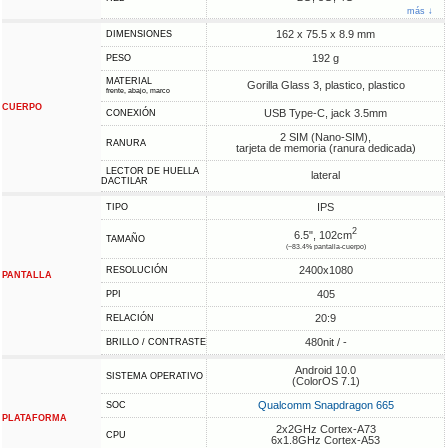
más ↓
162 x 75.5 x 8.9 mm
DIMENSIONES
192 g
PESO
MATERIAL
Gorilla Glass 3, plastico, plastico
frente, abajo, marco
CUERPO
USB Type-C, jack 3.5mm
CONEXIÓN
2 SIM (Nano-SIM),
RANURA
tarjeta de memoria (ranura dedicada)
LECTOR DE HUELLA
lateral
DACTILAR
IPS
TIPO
2
6.5", 102cm
TAMAÑO
(~83.4% pantalla-cuerpo)
2400x1080
RESOLUCIÓN
PANTALLA
405
PPI
20:9
RELACIÓN
480nit / -
BRILLO / CONTRASTE
Android 10.0
SISTEMA OPERATIVO
(ColorOS 7.1)
Qualcomm Snapdragon 665
SOC
PLATAFORMA
2x2GHz Cortex-A73
CPU
6x1.8GHz Cortex-A53