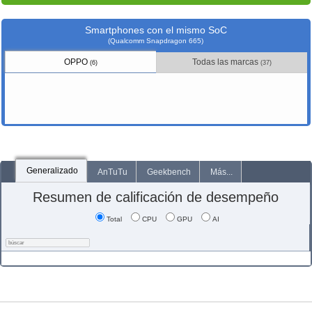
Smartphones con el mismo SoC
(Qualcomm Snapdragon 665)
OPPO
Todas las marcas
(6)
(37)
Generalizado
AnTuTu
Geekbench
Más...
Resumen de calificación de desempeño
Total
CPU
GPU
AI