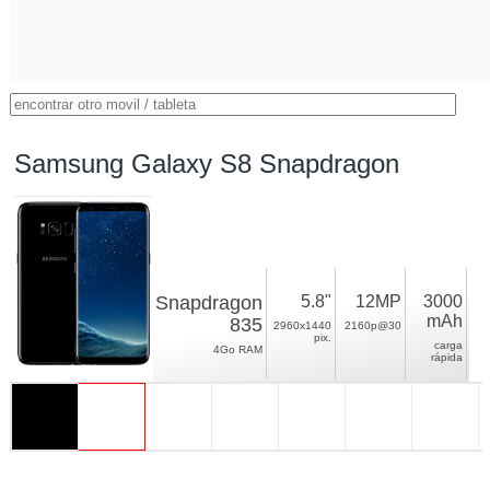
Samsung Galaxy S8 Snapdragon
Snapdragon
5.8"
12MP
3000
mAh
835
2960x1440
2160p@30
pix.
carga
4Go RAM
rápida