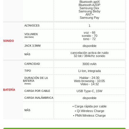
Bluetooth aptX
Bluetooth A2DP
Samsung Dex
Samsung Bixby
ANT+
Samsung Pay
1
ALTAVOCES
voz - 66
VOLUMEN
sonido - 70
(decibele)
tono - 72
SONIDO
disponible
JACK 3,5MM
cancelación activa de ruido
MÁS
32-bit / 384kHz sonido
3000 mAh
CAPACIDAD
Li-Ion, integrada
TIPO
Hablar - 24:30
DURACIÓN DE LA
Web-browsing - 10:05
BATERÍA
Video - 14:32
(horas)
BATERÍA
USB Type-C, 15W
CARGA POR CABLE
disponible
CARGA INALÁMBRICA
• Carga rápida por cable
MÁS
• Qi Wireless Charge
• PMA Wireless Charge