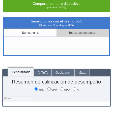
Comparar con otro dispositivo
(en total - 6070)
Smartphones con el mismo SoC
(Qualcomm Snapdragon 835)
Samsung
Todas las marcas
(6)
(31)
Generalizado
AnTuTu
Geekbench
Más...
Resumen de calificación de desempeño
Total
CPU
GPU
AI