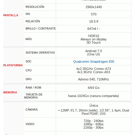
2960x1440
RESOLUCIÓN
570
PPI
PANTALLA
18.5:9
RELACIÓN
647nit / -
BRILLO / CONTRASTE
HDR10
Always on display
MÁS
3D Touch
Android 7.0
SISTEMA OPERATIVO
(One UI)
Qualcomm Snapdragon 835
SOC
PLATAFORMA
4x2.35GHz Cortex-A73
CPU
4x1.9GHz Cortex-A53
Adreno 540, 710MHz
GPU
4/64 Go
RAM / ROM
MEMORIA
TARJETA DE
hasta 1024Go (ranura compartida)
MEMORIA
Única
CÁMARA
• 12MP, f/1.7, 26mm (wide), 1/2.55", 1.4µm, Dual
Pixel PDAF, OIS
720p - 240fps
1080p - 60fps
VIDEO
2160p - 30fps