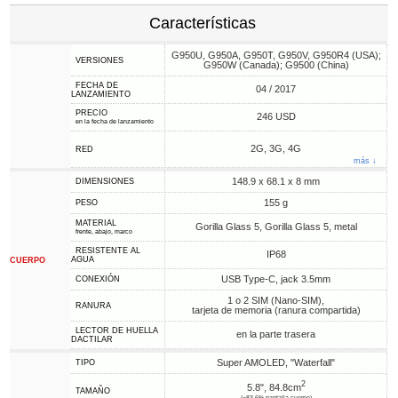
Características
G950U, G950A, G950T, G950V, G950R4 (USA);
VERSIONES
G950W (Canada); G9500 (China)
FECHA DE
04 / 2017
LANZAMIENTO
PRECIO
246 USD
en la fecha de lanzamiento
2G, 3G, 4G
RED
más ↓
148.9 x 68.1 x 8 mm
DIMENSIONES
155 g
PESO
MATERIAL
Gorilla Glass 5, Gorilla Glass 5, metal
frente, abajo, marco
RESISTENTE AL
IP68
AGUA
CUERPO
USB Type-C, jack 3.5mm
CONEXIÓN
1 o 2 SIM (Nano-SIM),
RANURA
tarjeta de memoria (ranura compartida)
LECTOR DE HUELLA
en la parte trasera
DACTILAR
Super AMOLED, "Waterfall"
TIPO
2
5.8", 84.8cm
TAMAÑO
(~83.6% pantalla-cuerpo)