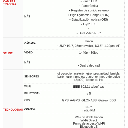
• Flash LED
CÁMARA
TRASERA
• Panorámica
• Registro de sonido estéreo
• High Dynamic Range (HDR)
MÁS
• Estabilización óptica (OIS)
• Gyro-EIS
•
• Dual Video REC
Única
CÁMARA
• 8MP, f/1.7, 25mm (wide), 1/3.6", 1.22µm, AF
1440p - 30fps
VIDEO
SELFIE
•
MÁS
• Dual video call
giroscopio, acelerómetro, proximidad, brújula,
barómetro, ritmo cardíaco, oxímetro de pulso
SENSORES
(SpO2), lector de iris
IEEE 802.11 a/b/g/n/ac
WI-FI
v 5
BLUETOOTH
GPS, A-GPS, GLONASS, Galileo, BDS
GPS
NFC
ADEMÁS
TECNOLOGÍAS
radio FM
WiFi de doble banda
Wi-Fi Direct
Punto de acceso Wi-Fi
Bluetooth LE