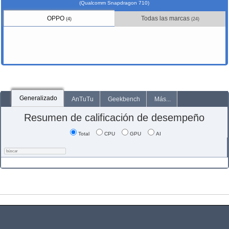
(Qualcomm Snapdragon 710)
OPPO
Todas las marcas
(4)
(24)
Generalizado
AnTuTu
Geekbench
Más...
Resumen de calificación de desempeño
Total
CPU
GPU
AI