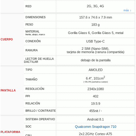
2G, 3G, 4G
RED
más ↓
157.6 x 74.6 x 7.9 mm
DIMENSIONES
183 g
PESO
MATERIAL
Gorilla Glass 6, Gorilla Glass 5, metal
frente, abajo, marco
CUERPO
USB Type-C
CONEXIÓN
2 SIM (Nano-SIM),
RANURA
tarjeta de memoria (ranura compartida)
LECTOR DE HUELLA
debajo de la pantalla
DACTILAR
AMOLED
TIPO
2
6.4", 101cm
TAMAÑO
(~85.9% pantalla-cuerpo)
2340x1080
RESOLUCIÓN
PANTALLA
402
PPI
19.5:9
RELACIÓN
455nit / -
BRILLO / CONTRASTE
Android 8.1
SISTEMA OPERATIVO
Qualcomm Snapdragon 710
SOC
PLATAFORMA
2x2.2GHz Cortex-A75
CPU