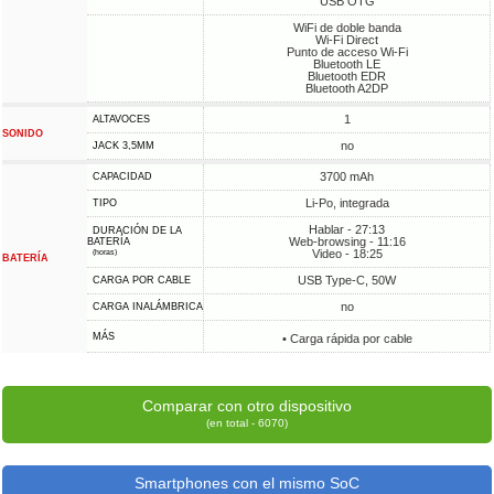
USB OTG
WiFi de doble banda
Wi-Fi Direct
Punto de acceso Wi-Fi
Bluetooth LE
Bluetooth EDR
Bluetooth A2DP
1
ALTAVOCES
SONIDO
no
JACK 3,5MM
3700 mAh
CAPACIDAD
Li-Po, integrada
TIPO
Hablar - 27:13
DURACIÓN DE LA
Web-browsing - 11:16
BATERÍA
Video - 18:25
(horas)
BATERÍA
USB Type-C, 50W
CARGA POR CABLE
no
CARGA INALÁMBRICA
MÁS
• Carga rápida por cable
Comparar con otro dispositivo
(en total - 6070)
Smartphones con el mismo SoC