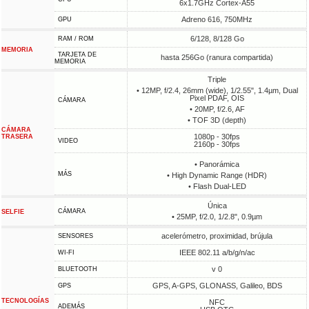
6x1.7GHz Cortex-A55
Adreno 616, 750MHz
GPU
6/128, 8/128 Go
RAM / ROM
MEMORIA
TARJETA DE
hasta 256Go (ranura compartida)
MEMORIA
Triple
• 12MP, f/2.4, 26mm (wide), 1/2.55", 1.4µm, Dual
Pixel PDAF, OIS
CÁMARA
• 20MP, f/2.6, AF
• TOF 3D (depth)
CÁMARA
1080p - 30fps
TRASERA
VIDEO
2160p - 30fps
• Panorámica
MÁS
• High Dynamic Range (HDR)
• Flash Dual-LED
Única
CÁMARA
SELFIE
• 25MP, f/2.0, 1/2.8", 0.9µm
acelerómetro, proximidad, brújula
SENSORES
IEEE 802.11 a/b/g/n/ac
WI-FI
v 0
BLUETOOTH
GPS, A-GPS, GLONASS, Galileo, BDS
GPS
TECNOLOGÍAS
NFC
ADEMÁS