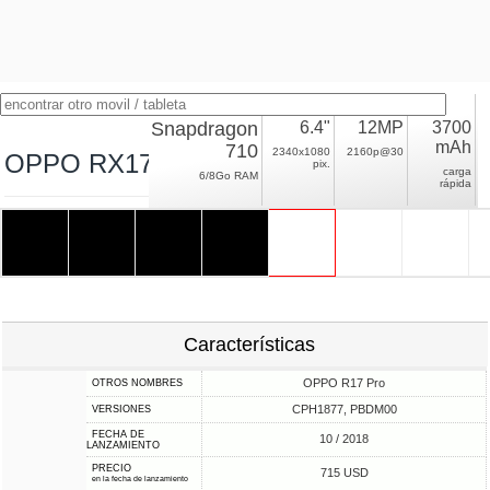
Snapdragon
6.4"
12MP
3700
mAh
710
2340x1080
2160p@30
OPPO RX17 Pro
pix.
carga
6/8Go RAM
rápida
Características
OPPO R17 Pro
OTROS NOMBRES
CPH1877, PBDM00
VERSIONES
FECHA DE
10 / 2018
LANZAMIENTO
PRECIO
715 USD
en la fecha de lanzamiento