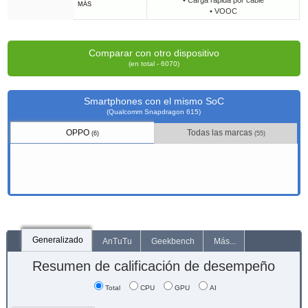
• Carga rápida por cable
MÁS
• VOOC
Comparar con otro dispositivo
(en total - 6070)
Smartphones con el mismo SoC
(Qualcomm Snapdragon 615)
OPPO
Todas las marcas
(6)
(55)
Generalizado
AnTuTu
Geekbench
Más...
Resumen de calificación de desempeño
Total
CPU
GPU
AI