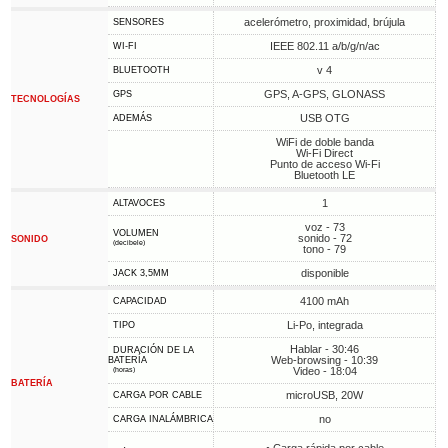
acelerómetro, proximidad, brújula
SENSORES
IEEE 802.11 a/b/g/n/ac
WI-FI
v 4
BLUETOOTH
GPS, A-GPS, GLONASS
GPS
TECNOLOGÍAS
USB OTG
ADEMÁS
WiFi de doble banda
Wi-Fi Direct
Punto de acceso Wi-Fi
Bluetooth LE
1
ALTAVOCES
voz - 73
VOLUMEN
sonido - 72
SONIDO
(decibele)
tono - 79
disponible
JACK 3,5MM
4100 mAh
CAPACIDAD
Li-Po, integrada
TIPO
Hablar - 30:46
DURACIÓN DE LA
Web-browsing - 10:39
BATERÍA
Video - 18:04
(horas)
BATERÍA
microUSB, 20W
CARGA POR CABLE
no
CARGA INALÁMBRICA