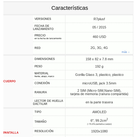
Características
R7plusf
VERSIONES
FECHA DE
05 / 2015
LANZAMIENTO
PRECIO
460 USD
en la fecha de lanzamiento
2G, 3G, 4G
RED
más ↓
158 x 82 x 7.8 mm
DIMENSIONES
192 g
PESO
MATERIAL
Gorilla Glass 3, plastico, plastico
frente, abajo, marco
CUERPO
microUSB, jack 3.5mm
CONEXIÓN
2 SIM (Micro-SIM,Nano-SIM),
RANURA
tarjeta de memoria (ranura compartida)
LECTOR DE HUELLA
en la parte trasera
DACTILAR
AMOLED
TIPO
2
6", 99.2cm
TAMAÑO
(~76.6% pantalla-cuerpo)
1920x1080
RESOLUCIÓN
PANTALLA