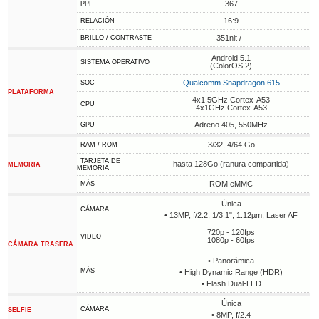
367
PPI
16:9
RELACIÓN
351nit / -
BRILLO / CONTRASTE
Android 5.1
SISTEMA OPERATIVO
(ColorOS 2)
Qualcomm Snapdragon 615
SOC
PLATAFORMA
4x1.5GHz Cortex-A53
CPU
4x1GHz Cortex-A53
Adreno 405, 550MHz
GPU
3/32, 4/64 Go
RAM / ROM
TARJETA DE
hasta 128Go (ranura compartida)
MEMORIA
MEMORIA
ROM eMMC
MÁS
Única
CÁMARA
• 13MP, f/2.2, 1/3.1", 1.12µm, Laser AF
720p - 120fps
VIDEO
1080p - 60fps
CÁMARA TRASERA
• Panorámica
MÁS
• High Dynamic Range (HDR)
• Flash Dual-LED
Única
CÁMARA
SELFIE
• 8MP, f/2.4