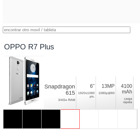
OPPO R7 Plus
Snapdragon
6"
13MP
4100
mAh
615
1920x1080
1080p@60
pix.
carga
3/4Go RAM
rápida