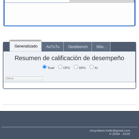
Generalizado
AnTuTu
Geekbench
Más...
Resumen de calificación de desempeño
Total
CPU
GPU
AI
chaynikam.hello@gmail.com
© 2009 - 2026