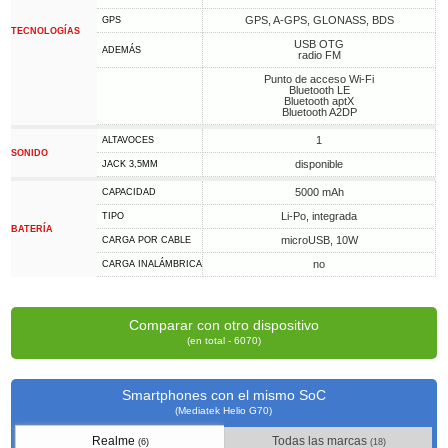
GPS, A-GPS, GLONASS, BDS
GPS
TECNOLOGÍAS
USB OTG
ADEMÁS
radio FM
Punto de acceso Wi-Fi
Bluetooth LE
Bluetooth aptX
Bluetooth A2DP
1
ALTAVOCES
SONIDO
disponible
JACK 3,5MM
5000 mAh
CAPACIDAD
Li-Po, integrada
TIPO
BATERÍA
microUSB, 10W
CARGA POR CABLE
no
CARGA INALÁMBRICA
Comparar con otro dispositivo
(en total - 6070)
Smartphones con el mismo SoC
(Mediatek Helio G70)
Realme
Todas las marcas
(6)
(18)