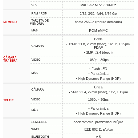
Mali-G52 MP2, 820MHz
GPU
2/32, 3/32, 4/64, 3/64 Go
RAM / ROM
TARJETA DE
hasta 256Go (ranura dedicada)
MEMORIA
MEMORIA
ROM eMMC
MÁS
Doble
• 12MP, f/1.8, 28mm (wide), 1/2.8", 1.25µm,
CÁMARA
PDAF
• 2MP, f/2.4 (depth)
CÁMARA
1080p - 30fps
VIDEO
TRASERA
• Flash LED
MÁS
• Panorámica
• High Dynamic Range (HDR)
Única
CÁMARA
• 5MP, f/2.4, 27mm (wide), 1/5", 1.12µm
1080p - 30fps
VIDEO
SELFIE
• Panorámica
MÁS
• High Dynamic Range (HDR)
acelerómetro, proximidad, brújula
SENSORES
IEEE 802.11 a/b/g/n
WI-FI
v 5
BLUETOOTH