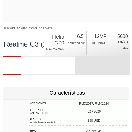
Helio
6.5"
12MP
5000
mAh
G70
Realme C3 (2 cameras)
1560x720 pix.
1080p@30
Li-Po
2/3/4Go RAM
Características
RMX2027, RMX2020
VERSIONES
FECHA DE
02 / 2020
LANZAMIENTO
PRECIO
130 USD
en la fecha de lanzamiento
2G, 3G, 4G
RED