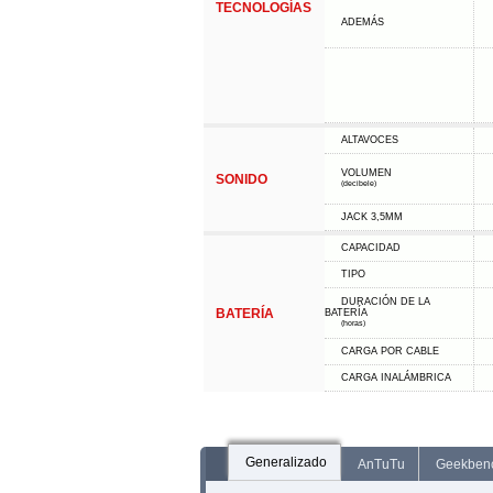
TECNOLOGÍAS
ADEMÁS
ALTAVOCES
VOLUMEN
SONIDO
(decibele)
JACK 3,5MM
CAPACIDAD
TIPO
DURACIÓN DE LA
BATERÍA
BATERÍA
(horas)
CARGA POR CABLE
CARGA INALÁMBRICA
Generalizado
AnTuTu
Geekben