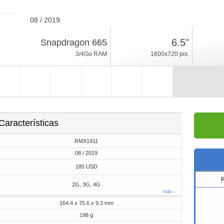
08 / 2019
198g, espesor 9.3mm
6.5"
Snapdragon 665
Android 9.0, Realme UI
3/4Go RAM
1600x720 pix.
32/64/128Go ROM
Características
RMX1911
08 / 2019
185 USD
2G, 3G, 4G
más ↓
164.4 x 75.6 x 9.3 mm
198 g