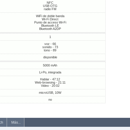
NFC
USB OTG
radio FM
WiFi de doble banda
Wi-Fi Direct
Punto de acceso Wi-Fi
Bluetooth LE
Bluetooth A2DP
1
voz - 66
sonido - 73
tono - 89
disponible
5000 mAh
Li-Po, integrada
Hablar - 47:12
Web-browsing - 21:11
Video - 20:02
microUSB, 10W
no
ch
Más...