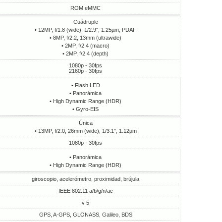
ROM eMMC
Cuádruple
• 12MP, f/1.8 (wide), 1/2.9", 1.25µm, PDAF
• 8MP, f/2.2, 13mm (ultrawide)
• 2MP, f/2.4 (macro)
• 2MP, f/2.4 (depth)
1080p - 30fps
2160p - 30fps
• Flash LED
• Panorámica
• High Dynamic Range (HDR)
• Gyro-EIS
Única
• 13MP, f/2.0, 26mm (wide), 1/3.1", 1.12µm
1080p - 30fps
• Panorámica
• High Dynamic Range (HDR)
giroscopio, acelerómetro, proximidad, brújula
IEEE 802.11 a/b/g/n/ac
v 5
GPS, A-GPS, GLONASS, Galileo, BDS