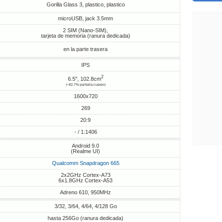
Gorilla Glass 3, plastico, plastico
microUSB, jack 3.5mm
2 SIM (Nano-SIM),
tarjeta de memoria (ranura dedicada)
en la parte trasera
IPS
2
6.5", 102.8cm
(~82.7% pantalla-cuerpo)
1600x720
269
20:9
- / 1:1406
Android 9.0
(Realme UI)
Qualcomm Snapdragon 665
2x2GHz Cortex-A73
6x1.8GHz Cortex-A53
Adreno 610, 950MHz
3/32, 3/64, 4/64, 4/128 Go
hasta 256Go (ranura dedicada)