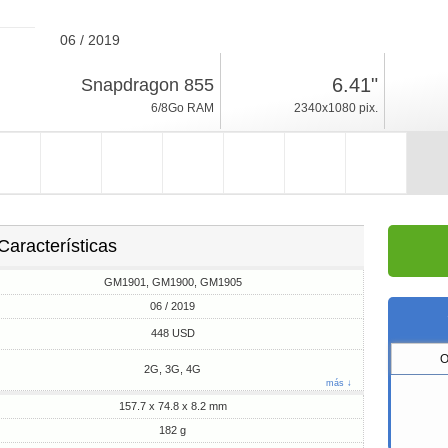
06 / 2019
182g, espesor 8.2mm
6.41"
Snapdragon 855
Android 9.0, OxygenOS
6/8Go RAM
2340x1080 pix.
128/256Go ROM
Características
GM1901, GM1900, GM1905
06 / 2019
448 USD
O
2G, 3G, 4G
más ↓
157.7 x 74.8 x 8.2 mm
182 g