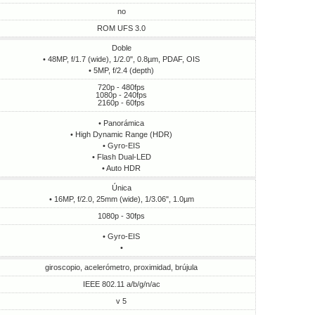
no
ROM UFS 3.0
Doble
• 48MP, f/1.7 (wide), 1/2.0", 0.8µm, PDAF, OIS
• 5MP, f/2.4 (depth)
720p - 480fps
1080p - 240fps
2160p - 60fps
• Panorámica
• High Dynamic Range (HDR)
• Gyro-EIS
• Flash Dual-LED
• Auto HDR
Única
• 16MP, f/2.0, 25mm (wide), 1/3.06", 1.0µm
1080p - 30fps
• Gyro-EIS
•
giroscopio, acelerómetro, proximidad, brújula
IEEE 802.11 a/b/g/n/ac
v 5