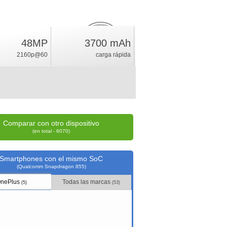
48MP
3700 mAh
20.2
%
2160p@60
carga rápida
índice
Comparar con otro dispositivo
(en total - 6070)
Smartphones con el mismo SoC
(Qualcomm Snapdragon 855)
nePlus
Todas las marcas
(5)
(53)