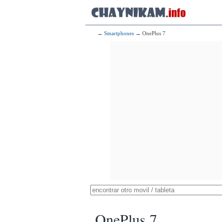
→
Smartphones
→ OnePlus 7
OnePlus 7