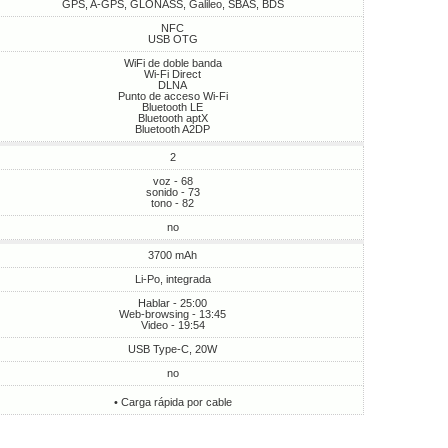
GPS, A-GPS, GLONASS, Galileo, SBAS, BDS
NFC
USB OTG
WiFi de doble banda
Wi-Fi Direct
DLNA
Punto de acceso Wi-Fi
Bluetooth LE
Bluetooth aptX
Bluetooth A2DP
2
voz - 68
sonido - 73
tono - 82
no
3700 mAh
Li-Po, integrada
Hablar - 25:00
Web-browsing - 13:45
Video - 19:54
USB Type-C, 20W
no
• Carga rápida por cable