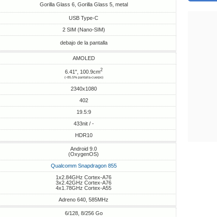
Gorilla Glass 6, Gorilla Glass 5, metal
USB Type-C
2 SIM (Nano-SIM)
debajo de la pantalla
AMOLED
2
6.41", 100.9cm
(~85.5% pantalla-cuerpo)
2340x1080
402
19.5:9
433nit / -
HDR10
Android 9.0
(OxygenOS)
Qualcomm Snapdragon 855
1x2.84GHz Cortex-A76
3x2.42GHz Cortex-A76
4x1.78GHz Cortex-A55
Adreno 640, 585MHz
6/128, 8/256 Go