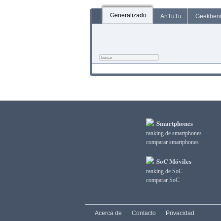
Generalizado
AnTuTu
Geekben
Smartphones
ranking de smartphones
comparar smartphones
SoC Móviles
ranking de SoC
comparar SoC
Acerca de
Contacto
Privacidad