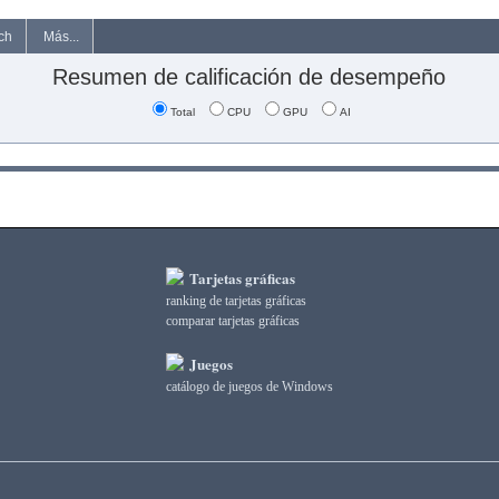
ch
Más...
Resumen de calificación de desempeño
Total
CPU
GPU
AI
Tarjetas gráficas
ranking de tarjetas gráficas
comparar tarjetas gráficas
Juegos
catálogo de juegos de Windows