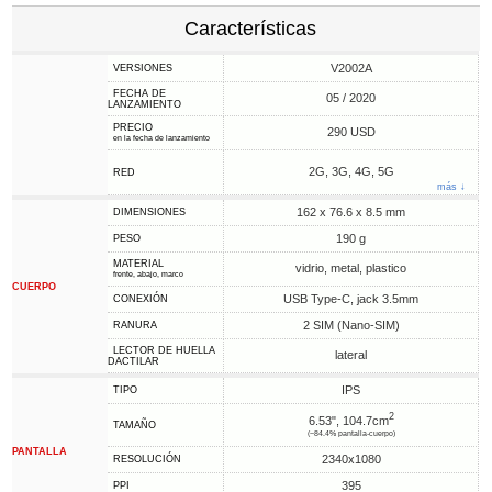
Características
V2002A
VERSIONES
FECHA DE
05 / 2020
LANZAMIENTO
PRECIO
290 USD
en la fecha de lanzamiento
2G, 3G, 4G, 5G
RED
más ↓
162 x 76.6 x 8.5 mm
DIMENSIONES
190 g
PESO
MATERIAL
vidrio, metal, plastico
frente, abajo, marco
CUERPO
USB Type-C, jack 3.5mm
CONEXIÓN
2 SIM (Nano-SIM)
RANURA
LECTOR DE HUELLA
lateral
DACTILAR
IPS
TIPO
2
6.53", 104.7cm
TAMAÑO
(~84.4% pantalla-cuerpo)
PANTALLA
2340x1080
RESOLUCIÓN
395
PPI