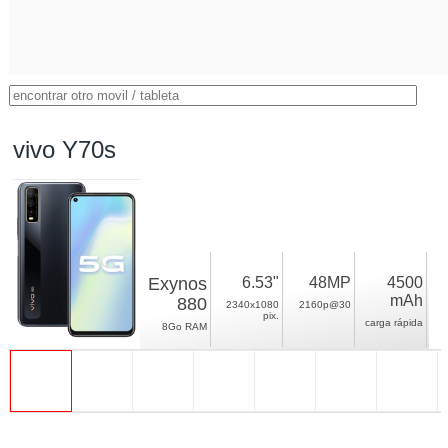
vivo Y70s
Exynos
6.53"
48MP
4500
mAh
880
2340x1080
2160p@30
pix.
carga rápida
8Go RAM