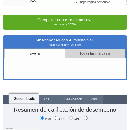
MÁS
• Carga rápida por cable
Comparar con otro dispositivo
(en total - 6070)
Smartphones con el mismo SoC
(Samsung Exynos 880)
vivo
Todas las marcas
(3)
(3)
Generalizado
AnTuTu
Geekbench
Más...
Resumen de calificación de desempeño
Total
CPU
GPU
AI