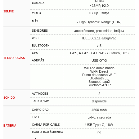
Única
CÁMARA
• 16MP, f/2.0
SELFIE
1080p - 30fps
VIDEO
MÁS
• High Dynamic Range (HDR)
acelerómetro, proximidad, brújula
SENSORES
IEEE 802.11 a/b/g/n/ac
WI-FI
v 5
BLUETOOTH
GPS, A-GPS, GLONASS, Galileo, BDS
GPS
TECNOLOGÍAS
USB OTG
ADEMÁS
WiFi de doble banda
Wi-Fi Direct
Punto de acceso Wi-Fi
Bluetooth LE
Bluetooth aptX
Bluetooth A2DP
2
ALTAVOCES
SONIDO
disponible
JACK 3,5MM
4500 mAh
CAPACIDAD
Li-Po, integrada
TIPO
USB Type-C, 18W
CARGA POR CABLE
BATERÍA
no
CARGA INALÁMBRICA