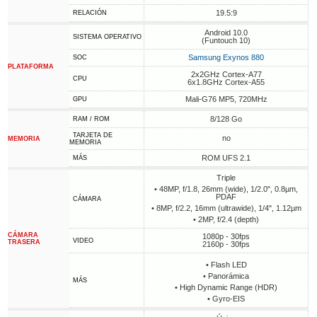
19.5:9
RELACIÓN
Android 10.0
SISTEMA OPERATIVO
(Funtouch 10)
Samsung Exynos 880
SOC
PLATAFORMA
2x2GHz Cortex-A77
CPU
6x1.8GHz Cortex-A55
Mali-G76 MP5, 720MHz
GPU
8/128 Go
RAM / ROM
TARJETA DE
no
MEMORIA
MEMORIA
ROM UFS 2.1
MÁS
Triple
• 48MP, f/1.8, 26mm (wide), 1/2.0", 0.8µm,
PDAF
CÁMARA
• 8MP, f/2.2, 16mm (ultrawide), 1/4", 1.12µm
• 2MP, f/2.4 (depth)
CÁMARA
1080p - 30fps
VIDEO
TRASERA
2160p - 30fps
• Flash LED
• Panorámica
MÁS
• High Dynamic Range (HDR)
• Gyro-EIS