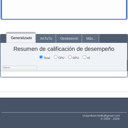
Generalizado
AnTuTu
Geekbench
Más...
Resumen de calificación de desempeño
Total
CPU
GPU
AI
chaynikam.hello@gmail.com
© 2009 - 2026