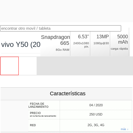
Snapdragon
6.53"
13MP
5000
mAh
665
vivo Y50 (2020)
2400x1080
1080p@30
pix.
carga rápida
8Go RAM
Características
FECHA DE
04 / 2020
LANZAMIENTO
PRECIO
250 USD
en la fecha de lanzamiento
2G, 3G, 4G
RED
más ↓