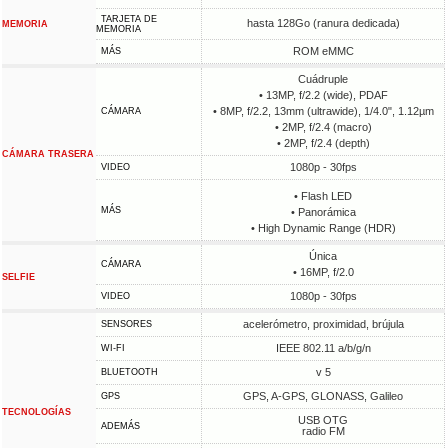
TARJETA DE
hasta 128Go (ranura dedicada)
MEMORIA
MEMORIA
ROM eMMC
MÁS
Cuádruple
• 13MP, f/2.2 (wide), PDAF
• 8MP, f/2.2, 13mm (ultrawide), 1/4.0", 1.12µm
CÁMARA
• 2MP, f/2.4 (macro)
• 2MP, f/2.4 (depth)
CÁMARA TRASERA
1080p - 30fps
VIDEO
• Flash LED
MÁS
• Panorámica
• High Dynamic Range (HDR)
Única
CÁMARA
• 16MP, f/2.0
SELFIE
1080p - 30fps
VIDEO
acelerómetro, proximidad, brújula
SENSORES
IEEE 802.11 a/b/g/n
WI-FI
v 5
BLUETOOTH
GPS, A-GPS, GLONASS, Galileo
GPS
TECNOLOGÍAS
USB OTG
ADEMÁS
radio FM