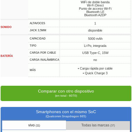
WiFi de doble banda
Wi-Fi Direct
Punto de acceso Wi-Fi
Bluetooth LE
Bluetooth A2DP
1
ALTAVOCES
SONIDO
disponible
JACK 3,5MM
5000 mAh
CAPACIDAD
Li-Po, integrada
TIPO
USB Type-C, 15W
CARGA POR CABLE
BATERÍA
no
CARGA INALÁMBRICA
• Carga rápida por cable
MÁS
• Quick Charge 3
Comparar con otro dispositivo
(en total - 6070)
Smartphones con el mismo SoC
(Qualcomm Snapdragon 665)
vivo
Todas las marcas
(11)
(37)