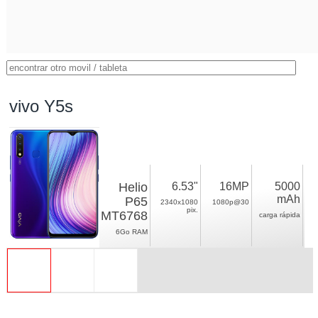
vivo Y5s
Helio
6.53"
16MP
5000
mAh
P65
2340x1080
1080p@30
pix.
MT6768
carga rápida
6Go RAM