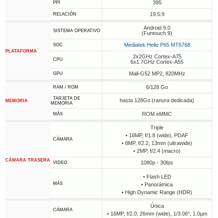
395
PPI
19.5:9
RELACIÓN
Android 9.0
SISTEMA OPERATIVO
(Funtouch 9)
Mediatek Helio P65 MT6768
SOC
PLATAFORMA
2x2GHz Cortex-A75
CPU
6x1.7GHz Cortex-A55
Mali-G52 MP2, 820MHz
GPU
6/128 Go
RAM / ROM
TARJETA DE
hasta 128Go (ranura dedicada)
MEMORIA
MEMORIA
ROM eMMC
MÁS
Triple
• 16MP, f/1.8 (wide), PDAF
CÁMARA
• 8MP, f/2.2, 13mm (ultrawide)
• 2MP, f/2.4 (macro)
CÁMARA TRASERA
1080p - 30fps
VIDEO
• Flash LED
MÁS
• Panorámica
• High Dynamic Range (HDR)
Única
CÁMARA
• 16MP, f/2.0, 26mm (wide), 1/3.06", 1.0µm