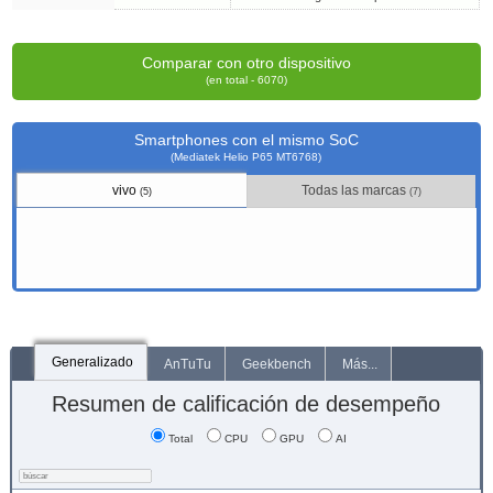
Comparar con otro dispositivo
(en total - 6070)
Smartphones con el mismo SoC
(Mediatek Helio P65 MT6768)
vivo
Todas las marcas
(5)
(7)
Generalizado
AnTuTu
Geekbench
Más...
Resumen de calificación de desempeño
Total
CPU
GPU
AI