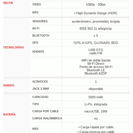
SELFIE
1080p - 30fps
VIDEO
MÁS
• High Dynamic Range (HDR)
acelerómetro, proximidad, brújula
SENSORES
IEEE 802.11 a/b/g/n/ac
WI-FI
v 5
BLUETOOTH
GPS, A-GPS, GLONASS, BDS
GPS
TECNOLOGÍAS
USB OTG
ADEMÁS
radio FM
WiFi de doble banda
Wi-Fi Direct
Punto de acceso Wi-Fi
Bluetooth LE
Bluetooth A2DP
1
ALTAVOCES
SONIDO
disponible
JACK 3,5MM
5000 mAh
CAPACIDAD
Li-Po, integrada
TIPO
microUSB, 18W
CARGA POR CABLE
BATERÍA
no
CARGA INALÁMBRICA
• Carga rápida por cable
MÁS
• Carga inversa por cable