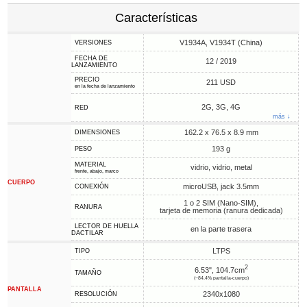
Características
V1934A, V1934T (China)
VERSIONES
FECHA DE
12 / 2019
LANZAMIENTO
PRECIO
211 USD
en la fecha de lanzamiento
2G, 3G, 4G
RED
más ↓
162.2 x 76.5 x 8.9 mm
DIMENSIONES
193 g
PESO
MATERIAL
vidrio, vidrio, metal
frente, abajo, marco
CUERPO
microUSB, jack 3.5mm
CONEXIÓN
1 o 2 SIM (Nano-SIM),
RANURA
tarjeta de memoria (ranura dedicada)
LECTOR DE HUELLA
en la parte trasera
DACTILAR
LTPS
TIPO
2
6.53", 104.7cm
TAMAÑO
(~84.4% pantalla-cuerpo)
PANTALLA
2340x1080
RESOLUCIÓN