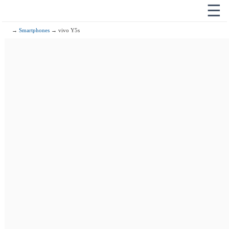
☰
→
Smartphones
→ vivo Y5s