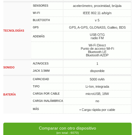
acelerómetro, proximidad, brújula
SENSORES
IEEE 802.11 a/b/g/n
WI-FI
v 5
BLUETOOTH
GPS, A-GPS, GLONASS, Galileo, BDS
GPS
TECNOLOGÍAS
USB OTG
ADEMÁS
radio FM
Wi-Fi Direct
Punto de acceso Wi-Fi
Bluetooth LE
Bluetooth A2DP
1
ALTAVOCES
SONIDO
disponible
JACK 3,5MM
5000 mAh
CAPACIDAD
Li-Ion, integrada
TIPO
microUSB, 18W
CARGA POR CABLE
BATERÍA
no
CARGA INALÁMBRICA
MÁS
• Carga rápida por cable
Comparar con otro dispositivo
(en total - 6070)