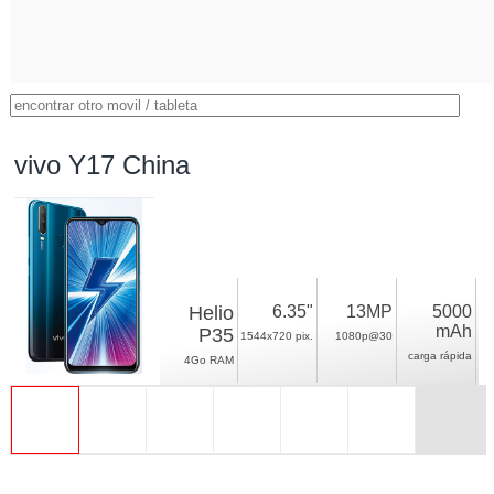
vivo Y17 China
Helio
6.35"
13MP
5000
mAh
P35
1544x720 pix.
1080p@30
carga rápida
4Go RAM