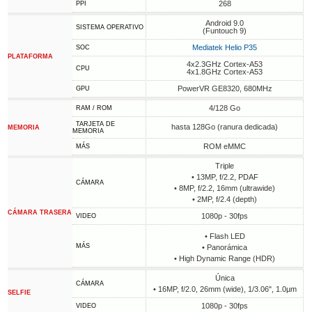
268
PPI
Android 9.0
SISTEMA OPERATIVO
(Funtouch 9)
Mediatek Helio P35
SOC
PLATAFORMA
4x2.3GHz Cortex-A53
CPU
4x1.8GHz Cortex-A53
PowerVR GE8320, 680MHz
GPU
4/128 Go
RAM / ROM
TARJETA DE
hasta 128Go (ranura dedicada)
MEMORIA
MEMORIA
ROM eMMC
MÁS
Triple
• 13MP, f/2.2, PDAF
CÁMARA
• 8MP, f/2.2, 16mm (ultrawide)
• 2MP, f/2.4 (depth)
CÁMARA TRASERA
1080p - 30fps
VIDEO
• Flash LED
MÁS
• Panorámica
• High Dynamic Range (HDR)
Única
CÁMARA
• 16MP, f/2.0, 26mm (wide), 1/3.06", 1.0µm
SELFIE
1080p - 30fps
VIDEO