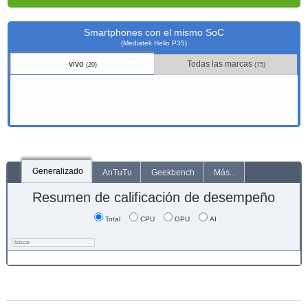
Smartphones con el mismo SoC
(Mediatek Helio P35)
vivo
Todas las marcas
(20)
(75)
Generalizado
AnTuTu
Geekbench
Más...
Resumen de calificación de desempeño
Total
CPU
GPU
AI