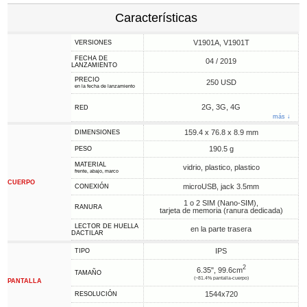
Características
V1901A, V1901T
VERSIONES
FECHA DE
04 / 2019
LANZAMIENTO
PRECIO
250 USD
en la fecha de lanzamiento
2G, 3G, 4G
RED
más ↓
159.4 x 76.8 x 8.9 mm
DIMENSIONES
190.5 g
PESO
MATERIAL
vidrio, plastico, plastico
frente, abajo, marco
CUERPO
microUSB, jack 3.5mm
CONEXIÓN
1 o 2 SIM (Nano-SIM),
RANURA
tarjeta de memoria (ranura dedicada)
LECTOR DE HUELLA
en la parte trasera
DACTILAR
IPS
TIPO
2
6.35", 99.6cm
TAMAÑO
(~81.4% pantalla-cuerpo)
PANTALLA
1544x720
RESOLUCIÓN