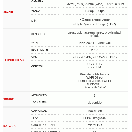
CÁMARA
• 32MP, f/2.0, 26mm (wide), 1/2.8", 0.8µm
1080p - 30fps
VIDEO
SELFIE
• Cámara emergente
MÁS
• High Dynamic Range (HDR)
giroscopio, acelerómetro, proximidad,
SENSORES
brújula
IEEE 802.11 a/b/g/n/ac
WI-FI
v 4.2
BLUETOOTH
GPS, A-GPS, GLONASS, BDS
GPS
TECNOLOGÍAS
USB OTG
ADEMÁS
radio FM
WiFi de doble banda
Wi-Fi Direct
Punto de acceso Wi-Fi
Bluetooth LE
Bluetooth A2DP
1
ALTAVOCES
SONIDO
disponible
JACK 3,5MM
4000 mAh
CAPACIDAD
Li-Po, integrada
TIPO
microUSB
CARGA POR CABLE
BATERÍA