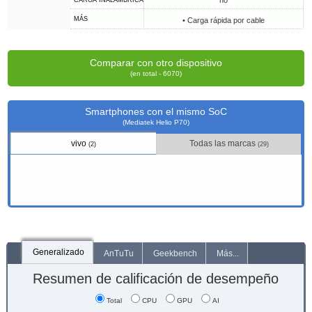
no
CARGA INALÁMBRICA
MÁS
• Carga rápida por cable
Comparar con otro dispositivo
(en total - 6070)
Smartphones con el mismo SoC
(Mediatek Helio P70)
vivo
Todas las marcas
(2)
(29)
Generalizado
AnTuTu
Geekbench
Más...
Resumen de calificación de desempeño
Total
CPU
GPU
AI