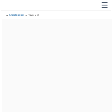
☰
→
Smartphones
→ vivo V15