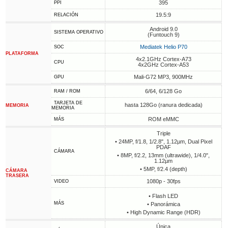
395
PPI
19.5:9
RELACIÓN
Android 9.0
SISTEMA OPERATIVO
(Funtouch 9)
Mediatek Helio P70
SOC
PLATAFORMA
4x2.1GHz Cortex-A73
CPU
4x2GHz Cortex-A53
Mali-G72 MP3, 900MHz
GPU
6/64, 6/128 Go
RAM / ROM
TARJETA DE
hasta 128Go (ranura dedicada)
MEMORIA
MEMORIA
ROM eMMC
MÁS
Triple
• 24MP, f/1.8, 1/2.8", 1.12µm, Dual Pixel
PDAF
CÁMARA
• 8MP, f/2.2, 13mm (ultrawide), 1/4.0",
1.12µm
• 5MP, f/2.4 (depth)
CÁMARA
TRASERA
1080p - 30fps
VIDEO
• Flash LED
MÁS
• Panorámica
• High Dynamic Range (HDR)
Única