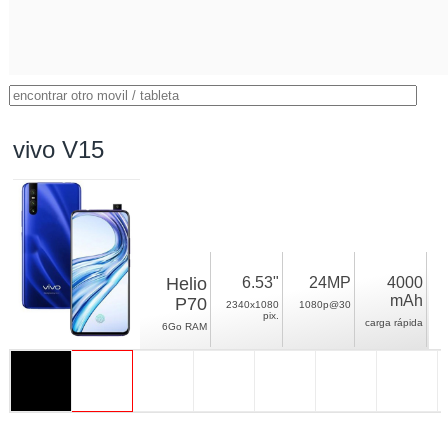
vivo V15
Helio
6.53"
24MP
4000
mAh
P70
2340x1080
1080p@30
pix.
carga rápida
6Go RAM