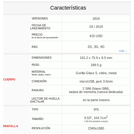
Características
1819
VERSIONES
FECHA DE
03 / 2019
LANZAMIENTO
PRECIO
415 USD
en la fecha de lanzamiento
2G, 3G, 4G
RED
más ↓
161.2 x 75.9 x 8.5 mm
DIMENSIONES
189.5 g
PESO
MATERIAL
Gorilla Glass 5, vidrio, metal
frente, abajo, marco
CUERPO
microUSB, jack 3.5mm
CONEXIÓN
2 SIM (Nano-SIM),
RANURA
tarjeta de memoria (ranura dedicada)
LECTOR DE HUELLA
en la parte trasera
DACTILAR
IPS
TIPO
2
6.53", 104.7cm
TAMAÑO
(~85.6% pantalla-cuerpo)
PANTALLA
2340x1080
RESOLUCIÓN