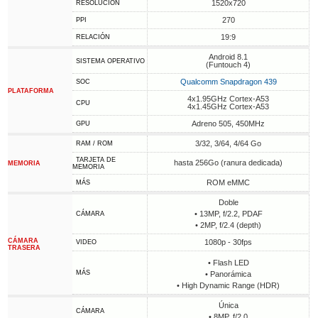
1520x720
RESOLUCIÓN
270
PPI
19:9
RELACIÓN
Android 8.1
SISTEMA OPERATIVO
(Funtouch 4)
Qualcomm Snapdragon 439
SOC
PLATAFORMA
4x1.95GHz Cortex-A53
CPU
4x1.45GHz Cortex-A53
Adreno 505, 450MHz
GPU
3/32, 3/64, 4/64 Go
RAM / ROM
TARJETA DE
hasta 256Go (ranura dedicada)
MEMORIA
MEMORIA
ROM eMMC
MÁS
Doble
• 13MP, f/2.2, PDAF
CÁMARA
• 2MP, f/2.4 (depth)
CÁMARA
1080p - 30fps
VIDEO
TRASERA
• Flash LED
MÁS
• Panorámica
• High Dynamic Range (HDR)
Única
CÁMARA
• 8MP, f/2.0