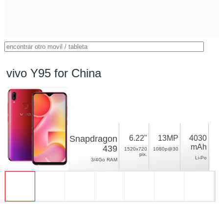
vivo Y95 for China
Snapdragon
6.22"
13MP
4030
mAh
439
1520x720
1080p@30
pix.
Li-Po
3/4Go RAM