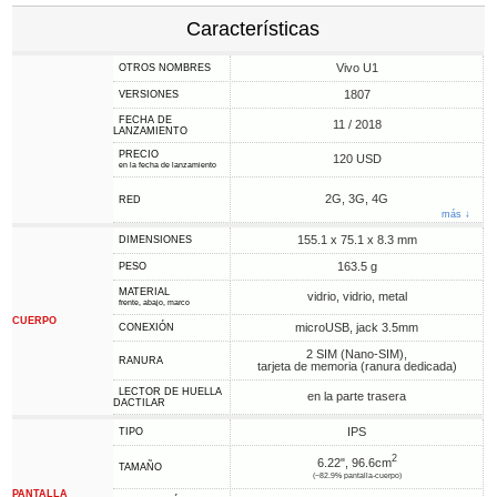
Características
Vivo U1
OTROS NOMBRES
1807
VERSIONES
FECHA DE
11 / 2018
LANZAMIENTO
PRECIO
120 USD
en la fecha de lanzamiento
2G, 3G, 4G
RED
más ↓
155.1 x 75.1 x 8.3 mm
DIMENSIONES
163.5 g
PESO
MATERIAL
vidrio, vidrio, metal
frente, abajo, marco
CUERPO
microUSB, jack 3.5mm
CONEXIÓN
2 SIM (Nano-SIM),
RANURA
tarjeta de memoria (ranura dedicada)
LECTOR DE HUELLA
en la parte trasera
DACTILAR
IPS
TIPO
2
6.22", 96.6cm
TAMAÑO
(~82.9% pantalla-cuerpo)
PANTALLA