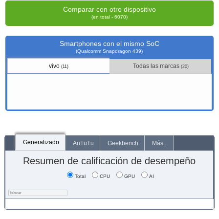
Comparar con otro dispositivo
(en total - 6070)
Smartphones con el mismo SoC
(Qualcomm Snapdragon 439)
vivo
Todas las marcas
(11)
(20)
Generalizado
AnTuTu
Geekbench
Más...
Resumen de calificación de desempeño
Total
CPU
GPU
AI