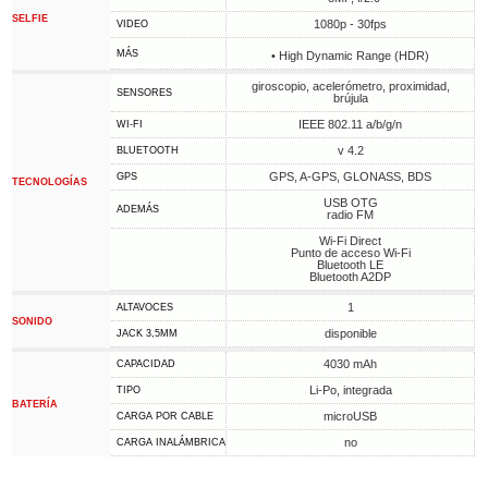
SELFIE
1080p - 30fps
VIDEO
MÁS
• High Dynamic Range (HDR)
giroscopio, acelerómetro, proximidad,
SENSORES
brújula
IEEE 802.11 a/b/g/n
WI-FI
v 4.2
BLUETOOTH
GPS, A-GPS, GLONASS, BDS
GPS
TECNOLOGÍAS
USB OTG
ADEMÁS
radio FM
Wi-Fi Direct
Punto de acceso Wi-Fi
Bluetooth LE
Bluetooth A2DP
1
ALTAVOCES
SONIDO
disponible
JACK 3,5MM
4030 mAh
CAPACIDAD
Li-Po, integrada
TIPO
BATERÍA
microUSB
CARGA POR CABLE
no
CARGA INALÁMBRICA