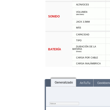
ALTAVOCES
VOLUMEN
(decibele)
SONIDO
JACK 3,5MM
MÁS
CAPACIDAD
TIPO
DURACIÓN DE LA
BATERÍA
BATERÍA
(horas)
CARGA POR CABLE
CARGA INALÁMBRICA
Generalizado
AnTuTu
Geekben