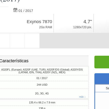
01 / 2017
138g, espesor 7.9mm
4.7"
Exynos 7870
Android 6.0
2Go RAM
1280x720 pix.
16Go ROM
Características
A320FL (Europe); A320F (UAE, TUR); A320F/DS (Global); A320Y/DS
(LATAM, IDN, THA); A320Y (NZL, MEX)
01 / 2017
244 USD
S
2G, 3G, 4G
más ↓
135.4 x 66.2 x 7.9 mm
138 g