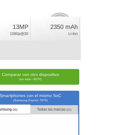
2.4
13MP
2350 mAh
%
1080p@30
Li-Ion
índice
Comparar con otro dispositivo
(en total - 6070)
Smartphones con el mismo SoC
(Samsung Exynos 7870)
amsung
Todas las marcas
(21)
(21)