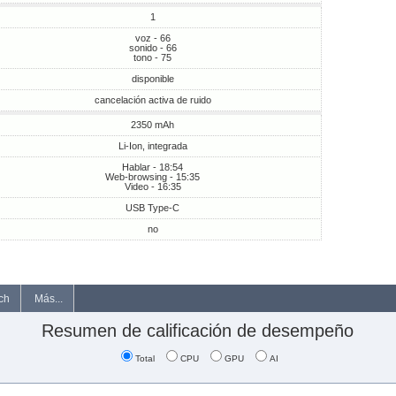
1
voz - 66
sonido - 66
tono - 75
disponible
cancelación activa de ruido
2350 mAh
Li-Ion, integrada
Hablar - 18:54
Web-browsing - 15:35
Video - 16:35
USB Type-C
no
ch
Más...
Resumen de calificación de desempeño
Total
CPU
GPU
AI