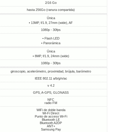
2/16 Go
hasta 256Go (ranura compartida)
Única
• 13MP, f/1.9, 27mm (wide), AF
1080p - 30fps
• Flash LED
• Panorámica
Única
• 8MP, f/1.9, 24mm (wide)
1080p - 30fps
giroscopio, acelerómetro, proximidad, brújula, barómetro
IEEE 802.11 a/b/g/n/ac
v 4.2
GPS, A-GPS, GLONASS
NFC
radio FM
WiFi de doble banda
Wi-Fi Direct
Punto de acceso Wi-Fi
Bluetooth LE
Bluetooth A2DP
ANT+
Samsung Pay