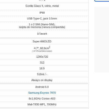
Gorilla Glass 4, vidrio, metal
IP68
USB Type-C, jack 3.5mm
1 o 2 SIM (Nano-SIM),
tarjeta de memoria (ranura compartida)
à l'avant
Super AMOLED
2
4.7", 60.9cm
(~67.9% pantalla-cuerpo)
1280x720
312
16:9
518nit / -
Always on display
Android 6.0
Samsung Exynos 7870
8x1.6GHz Cortex-A53
Mali-T830 MP1, 700MHz