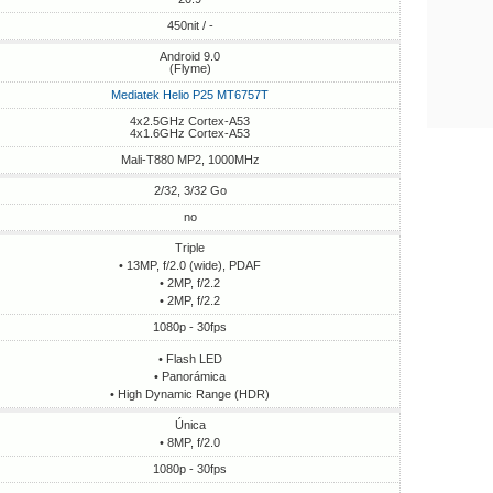
450nit / -
Android 9.0
(Flyme)
Mediatek Helio P25 MT6757T
4x2.5GHz Cortex-A53
4x1.6GHz Cortex-A53
Mali-T880 MP2, 1000MHz
2/32, 3/32 Go
no
Triple
• 13MP, f/2.0 (wide), PDAF
• 2MP, f/2.2
• 2MP, f/2.2
1080p - 30fps
• Flash LED
• Panorámica
• High Dynamic Range (HDR)
Única
• 8MP, f/2.0
1080p - 30fps