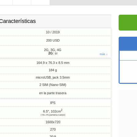
Características
10 / 2019
200 USD
2G, 3G, 4G
2G
: si
más ↓
164.9 x 76.3 x 8.5 mm
184 g
microUSB, jack 3.5mm
2 SIM (Nano-SIM)
en la parte trasera
IPS
2
6.5", 102cm
(~81.1% pantalla-cuerpo)
1600x720
270
20:9