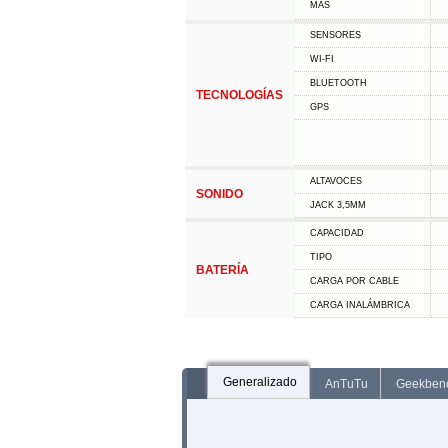
MÁS
SENSORES
WI-FI
BLUETOOTH
TECNOLOGÍAS
GPS
ALTAVOCES
SONIDO
JACK 3,5MM
CAPACIDAD
TIPO
BATERÍA
CARGA POR CABLE
CARGA INALÁMBRICA
Generalizado
AnTuTu
Geekben