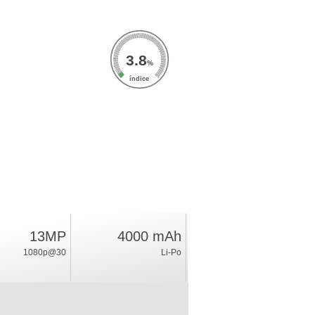
3.8
%
índice
13MP
4000 mAh
1080p@30
Li-Po