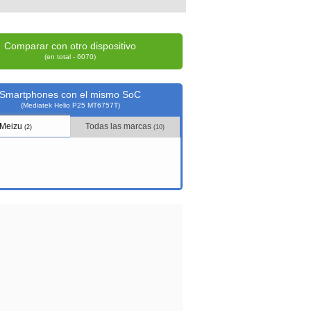
Comparar con otro dispositivo
(en total - 6070)
Smartphones con el mismo SoC
(Mediatek Helio P25 MT6757T)
Meizu
Todas las marcas
(2)
(10)