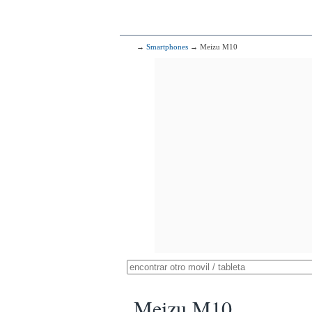
→
Smartphones
→ Meizu M10
Meizu M10