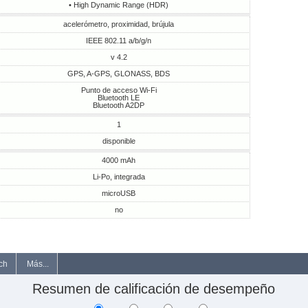
• High Dynamic Range (HDR)
acelerómetro, proximidad, brújula
IEEE 802.11 a/b/g/n
v 4.2
GPS, A-GPS, GLONASS, BDS
Punto de acceso Wi-Fi
Bluetooth LE
Bluetooth A2DP
1
disponible
4000 mAh
Li-Po, integrada
microUSB
no
ch
Más...
Resumen de calificación de desempeño