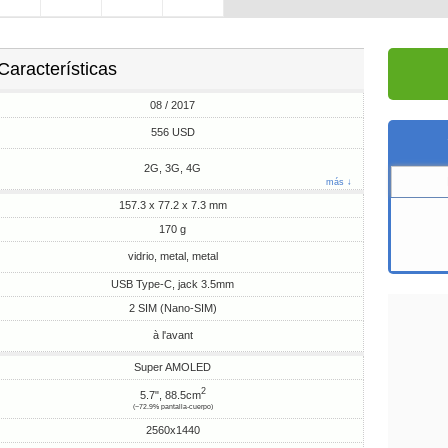
Características
08 / 2017
556 USD
2G, 3G, 4G
más ↓
157.3 x 77.2 x 7.3 mm
170 g
vidrio, metal, metal
USB Type-C, jack 3.5mm
2 SIM (Nano-SIM)
à l'avant
Super AMOLED
2
5.7", 88.5cm
(~72.9% pantalla-cuerpo)
2560x1440