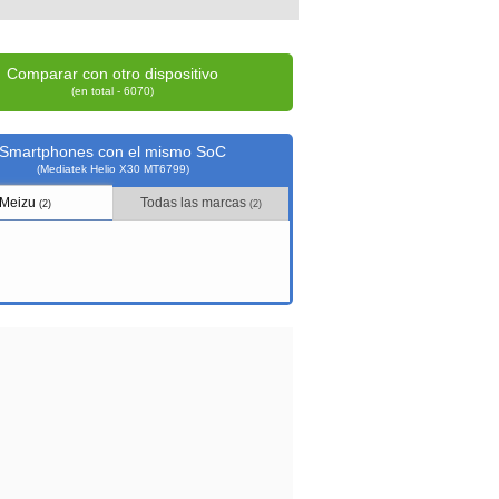
Comparar con otro dispositivo
(en total - 6070)
Smartphones con el mismo SoC
(Mediatek Helio X30 MT6799)
Meizu
Todas las marcas
(2)
(2)