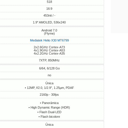
518
16:9
453nit / -
1.9" AMOLED, 536х240
Android 7.0
(Flyme)
Mediatek Helio X30 MT6799
2x2.6GHz Cortex-A73
4x1.9GHz Cortex-A53
4x2.2GHz Cortex-A35
7XTP, 850MHz
6/64, 6/128 Go
no
Única
• 12MP, f/2.0, 1/2.9", 1.25µm, PDAF
2160p - 30fps
• Panorámica
• High Dynamic Range (HDR)
• Flash Dual-LED
• Flash bicolore
Única