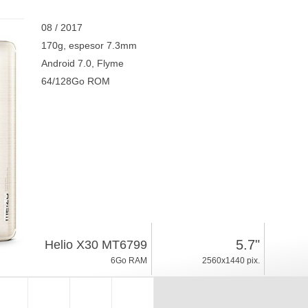
08 / 2017
170g, espesor 7.3mm
Android 7.0, Flyme
64/128Go ROM
5.7"
Helio X30 MT6799
6Go RAM
2560x1440 pix.