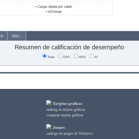
• Carga rápida por cable
• mCharge
ch
Más...
Resumen de calificación de desempeño
Total
CPU
GPU
AI
Tarjetas gráficas
ranking de tarjetas gráficas
comparar tarjetas gráficas
Juegos
catálogo de juegos de Windows