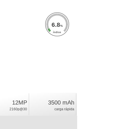
6.8
%
índice
12MP
3500 mAh
2160p@30
carga rápida