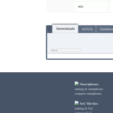
MÁS
Generalizado
AnTuTu
Geekben
Smartphones
ranking de smartphones
comparar smartphones
SoC Móviles
ranking de SoC
comparar SoC