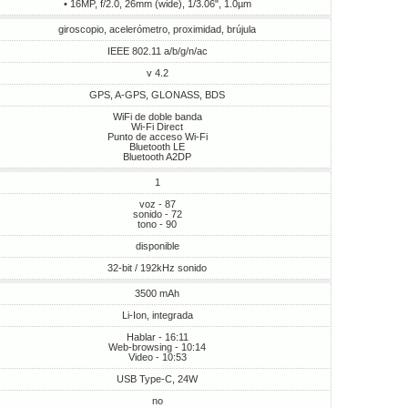
• 16MP, f/2.0, 26mm (wide), 1/3.06", 1.0µm
giroscopio, acelerómetro, proximidad, brújula
IEEE 802.11 a/b/g/n/ac
v 4.2
GPS, A-GPS, GLONASS, BDS
WiFi de doble banda
Wi-Fi Direct
Punto de acceso Wi-Fi
Bluetooth LE
Bluetooth A2DP
1
voz - 87
sonido - 72
tono - 90
disponible
32-bit / 192kHz sonido
3500 mAh
Li-Ion, integrada
Hablar - 16:11
Web-browsing - 10:14
Video - 10:53
USB Type-C, 24W
no