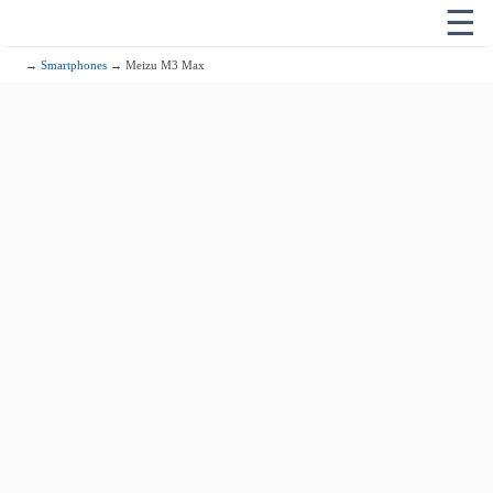
☰
→
Smartphones
→ Meizu M3 Max