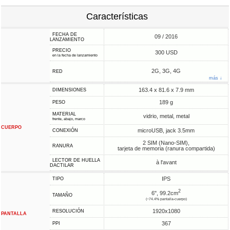
Características
FECHA DE
09 / 2016
LANZAMIENTO
PRECIO
300 USD
en la fecha de lanzamiento
2G, 3G, 4G
RED
más ↓
163.4 x 81.6 x 7.9 mm
DIMENSIONES
189 g
PESO
MATERIAL
vidrio, metal, metal
frente, abajo, marco
CUERPO
microUSB, jack 3.5mm
CONEXIÓN
2 SIM (Nano-SIM),
RANURA
tarjeta de memoria (ranura compartida)
LECTOR DE HUELLA
à l'avant
DACTILAR
IPS
TIPO
2
6", 99.2cm
TAMAÑO
(~74.4% pantalla-cuerpo)
1920x1080
RESOLUCIÓN
PANTALLA
367
PPI