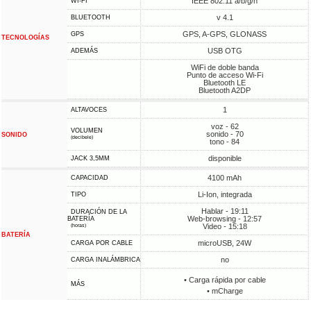
IEEE 802.11 a/b/g/n
WI-FI
v 4.1
BLUETOOTH
GPS, A-GPS, GLONASS
GPS
TECNOLOGÍAS
USB OTG
ADEMÁS
WiFi de doble banda
Punto de acceso Wi-Fi
Bluetooth LE
Bluetooth A2DP
1
ALTAVOCES
voz - 62
VOLUMEN
sonido - 70
SONIDO
(decibele)
tono - 84
disponible
JACK 3,5MM
4100 mAh
CAPACIDAD
Li-Ion, integrada
TIPO
Hablar - 19:11
DURACIÓN DE LA
Web-browsing - 12:57
BATERÍA
Video - 15:18
(horas)
BATERÍA
microUSB, 24W
CARGA POR CABLE
no
CARGA INALÁMBRICA
• Carga rápida por cable
MÁS
• mCharge