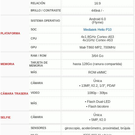
16:9
RELACIÓN
449nit / -
BRILLO / CONTRASTE
Android 6.0
SISTEMA OPERATIVO
(Flyme)
Mediatek Helio P10
SOC
PLATAFORMA
4x1.8GHz Cortex-A53
CPU
4x1GHz Cortex-A53
Mali-T860 MP2, 700MHz
GPU
3/64 Go
RAM / ROM
TARJETA DE
hasta 128Go (ranura compartida)
MEMORIA
MEMORIA
ROM eMMC
MÁS
Única
CÁMARA
• 13MP, f/2.2, 1/3", PDAF
1080p - 30fps
VIDEO
CÁMARA TRASERA
• Flash Dual-LED
MÁS
• Flash bicolore
Única
CÁMARA
SELFIE
• 5MP, f/2.0
giroscopio, acelerómetro, proximidad, brújula
SENSORES