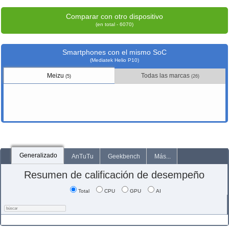
Comparar con otro dispositivo
(en total - 6070)
Smartphones con el mismo SoC
(Mediatek Helio P10)
Meizu
Todas las marcas
(5)
(26)
Generalizado
AnTuTu
Geekbench
Más...
Resumen de calificación de desempeño
Total
CPU
GPU
AI