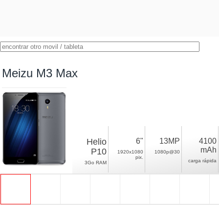
Meizu M3 Max
Helio
6"
13MP
4100
mAh
P10
1920x1080
1080p@30
pix.
carga rápida
3Go RAM