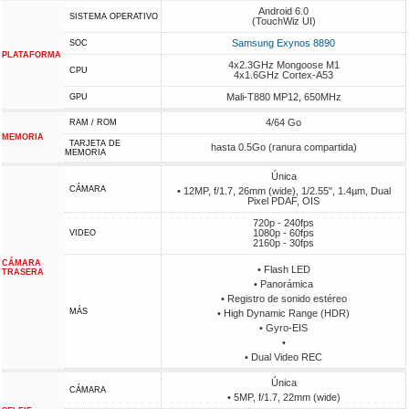
Android 6.0
SISTEMA OPERATIVO
(TouchWiz UI)
Samsung Exynos 8890
SOC
PLATAFORMA
4x2.3GHz Mongoose M1
CPU
4x1.6GHz Cortex-A53
Mali-T880 MP12, 650MHz
GPU
4/64 Go
RAM / ROM
MEMORIA
TARJETA DE
hasta 0.5Go (ranura compartida)
MEMORIA
Única
CÁMARA
• 12MP, f/1.7, 26mm (wide), 1/2.55", 1.4µm, Dual
Pixel PDAF, OIS
720p - 240fps
1080p - 60fps
VIDEO
2160p - 30fps
CÁMARA
• Flash LED
TRASERA
• Panorámica
• Registro de sonido estéreo
MÁS
• High Dynamic Range (HDR)
• Gyro-EIS
•
• Dual Video REC
Única
CÁMARA
• 5MP, f/1.7, 22mm (wide)