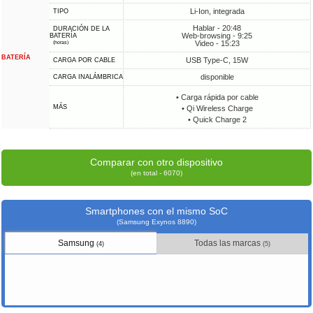
Li-Ion, integrada
TIPO
Hablar - 20:48
DURACIÓN DE LA
Web-browsing - 9:25
BATERÍA
Video - 15:23
(horas)
BATERÍA
USB Type-C, 15W
CARGA POR CABLE
disponible
CARGA INALÁMBRICA
• Carga rápida por cable
MÁS
• Qi Wireless Charge
• Quick Charge 2
Comparar con otro dispositivo
(en total - 6070)
Smartphones con el mismo SoC
(Samsung Exynos 8890)
Samsung
Todas las marcas
(4)
(5)