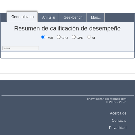
Generalizado
AnTuTu
Geekbench
Más...
Resumen de calificación de desempeño
Total
CPU
GPU
AI
chaynikam.hello@gmail.com
© 2009 - 2026
Acerca de
Contacto
Privacidad