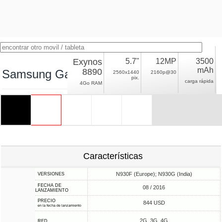
Exynos
5.7"
12MP
3500
mAh
8890
Samsung Galaxy Note7 Exynos
2560x1440
2160p@30
pix.
carga rápida
4Go RAM
Características
N930F (Europe); N930G (India)
VERSIONES
FECHA DE
08 / 2016
LANZAMIENTO
PRECIO
844 USD
en la fecha de lanzamiento
2G, 3G, 4G
RED