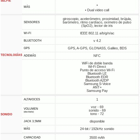
SELFIE
•
MÁS
• Dual video call
giroscopio, acelerómetro, proximidad, brújula,
barómetro, ritmo cardíaco, oxímetro de pulso
SENSORES
(SpO2), lector de iris
IEEE 802.11 a/b/g/n/ac
WI-FI
v 4.2
BLUETOOTH
GPS, A-GPS, GLONASS, Galileo, BDS
GPS
TECNOLOGÍAS
NFC
ADEMÁS
WiFi de doble banda
Wi-Fi Direct
Punto de acceso Wi-Fi
Bluetooth LE
Bluetooth EDR
Bluetooth A2DP
Samsung S-Voice
ANT+
Samsung Pay
1
ALTAVOCES
voz - 69
VOLUMEN
sonido - 69
(decibele)
tono - 72
SONIDO
disponible
JACK 3,5MM
24-bit / 192kHz sonido
MÁS
3500 mAh
CAPACIDAD