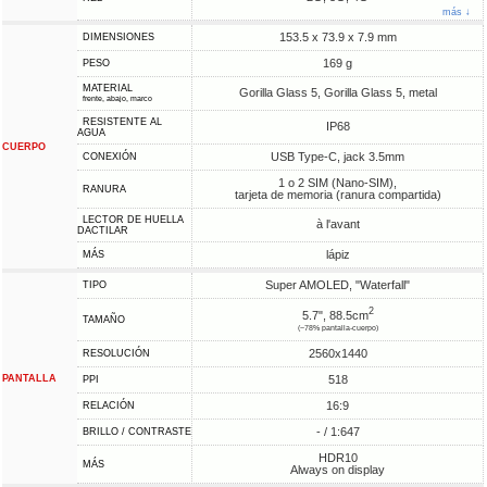
más ↓
153.5 x 73.9 x 7.9 mm
DIMENSIONES
169 g
PESO
MATERIAL
Gorilla Glass 5, Gorilla Glass 5, metal
frente, abajo, marco
RESISTENTE AL
IP68
AGUA
CUERPO
USB Type-C, jack 3.5mm
CONEXIÓN
1 o 2 SIM (Nano-SIM),
RANURA
tarjeta de memoria (ranura compartida)
LECTOR DE HUELLA
à l'avant
DACTILAR
lápiz
MÁS
Super AMOLED, "Waterfall"
TIPO
2
5.7", 88.5cm
TAMAÑO
(~78% pantalla-cuerpo)
2560x1440
RESOLUCIÓN
PANTALLA
518
PPI
16:9
RELACIÓN
- / 1:647
BRILLO / CONTRASTE
HDR10
MÁS
Always on display