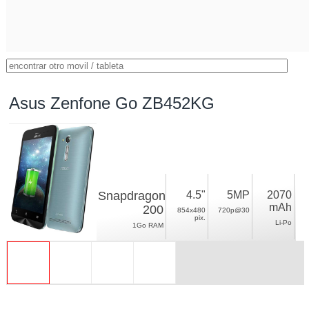
Asus Zenfone Go ZB452KG
Snapdragon
4.5"
5MP
2070
mAh
200
854x480
720p@30
pix.
Li-Po
1Go RAM