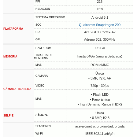
218
PPI
16:9
RELACIÓN
Android 5.1
SISTEMA OPERATIVO
Qualcomm Snapdragon 200
SOC
PLATAFORMA
4x1.2GHz Cortex-A7
CPU
Adreno 302, 300MHz
GPU
1/8 Go
RAM / ROM
TARJETA DE
hasta 64Go (ranura dedicada)
MEMORIA
MEMORIA
ROM eMMC
MÁS
Única
CÁMARA
• 5MP, f/2.0, AF
720p - 30fps
VIDEO
CÁMARA TRASERA
• Flash LED
MÁS
• Panorámica
• High Dynamic Range (HDR)
Única
CÁMARA
SELFIE
• 0.3MP, f/2.8
acelerómetro, proximidad, brújula
SENSORES
IEEE 802.11 a/b/g/n
WI-FI