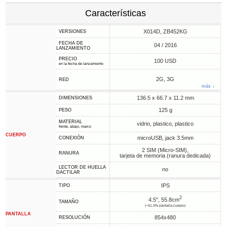
Características
X014D, ZB452KG
VERSIONES
FECHA DE
04 / 2016
LANZAMIENTO
PRECIO
100 USD
en la fecha de lanzamiento
2G, 3G
RED
más ↓
136.5 x 66.7 x 11.2 mm
DIMENSIONES
125 g
PESO
MATERIAL
vidrio, plastico, plastico
frente, abajo, marco
CUERPO
microUSB, jack 3.5mm
CONEXIÓN
2 SIM (Micro-SIM),
RANURA
tarjeta de memoria (ranura dedicada)
LECTOR DE HUELLA
no
DACTILAR
IPS
TIPO
2
4.5", 55.8cm
TAMAÑO
(~61.3% pantalla-cuerpo)
PANTALLA
854x480
RESOLUCIÓN