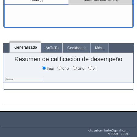
(2)
(14)
Generalizado
AnTuTu
Geekbench
Más...
Resumen de calificación de desempeño
Total
CPU
GPU
AI
chaynikam.hello@gmail.com
© 2009 - 2026