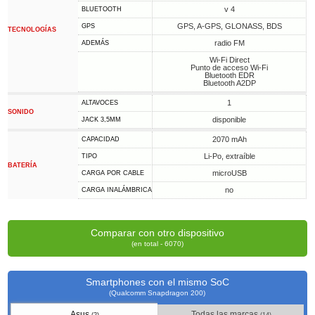
v 4
BLUETOOTH
GPS, A-GPS, GLONASS, BDS
GPS
TECNOLOGÍAS
radio FM
ADEMÁS
Wi-Fi Direct
Punto de acceso Wi-Fi
Bluetooth EDR
Bluetooth A2DP
1
ALTAVOCES
SONIDO
disponible
JACK 3,5MM
2070 mAh
CAPACIDAD
Li-Po, extraíble
TIPO
BATERÍA
microUSB
CARGA POR CABLE
no
CARGA INALÁMBRICA
Comparar con otro dispositivo
(en total - 6070)
Smartphones con el mismo SoC
(Qualcomm Snapdragon 200)
Asus
Todas las marcas