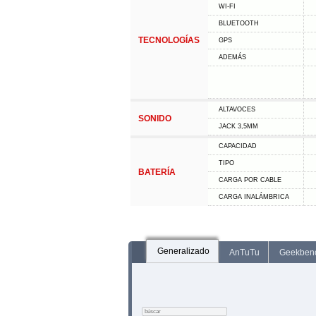
WI-FI
BLUETOOTH
TECNOLOGÍAS
GPS
ADEMÁS
ALTAVOCES
SONIDO
JACK 3,5MM
CAPACIDAD
TIPO
BATERÍA
CARGA POR CABLE
CARGA INALÁMBRICA
Generalizado
AnTuTu
Geekben