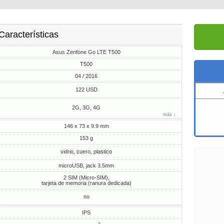
Características
Asus Zenfone Go LTE T500
T500
04 / 2016
122 USD
2G, 3G, 4G
más ↓
146 x 73 x 9.9 mm
153 g
vidrio, cuero, plastico
microUSB, jack 3.5mm
2 SIM (Micro-SIM),
tarjeta de memoria (ranura dedicada)
no
IPS