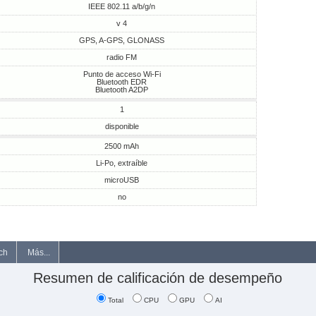
IEEE 802.11 a/b/g/n
v 4
GPS, A-GPS, GLONASS
radio FM
Punto de acceso Wi-Fi
Bluetooth EDR
Bluetooth A2DP
1
disponible
2500 mAh
Li-Po, extraíble
microUSB
no
ch
Más...
Resumen de calificación de desempeño
Total
CPU
GPU
AI