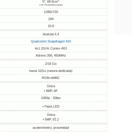
2
5", 68.9cm
(~64.7% pantalla-cuerpo)
1280x720
294
16:9
Android 4.4
Qualcomm Snapdragon 410
4x1.2GHz Cortex-A53
Adreno 306, 450MHz
2/16 Go
hasta 32Go (ranura dedicada)
ROM eMMC
Única
• 8MP, AF
1080p - 30fps
• Flash LED
Única
• 5MP, f/2.2
acelerómetro, proximidad