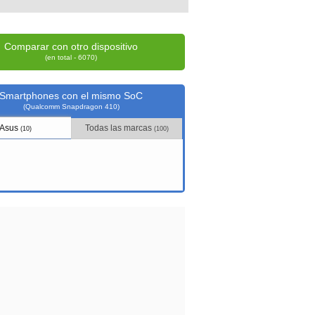
Comparar con otro dispositivo
(en total - 6070)
Smartphones con el mismo SoC
(Qualcomm Snapdragon 410)
Asus
Todas las marcas
(10)
(100)