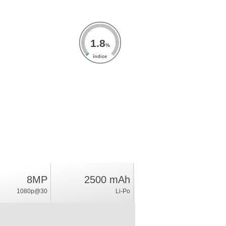
1.8
%
índice
8MP
2500 mAh
1080p@30
Li-Po