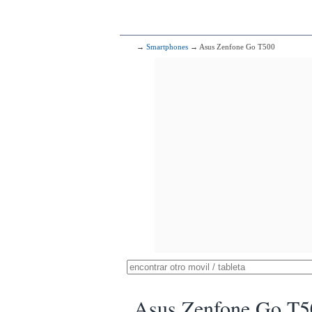
→
Smartphones
→ Asus Zenfone Go T500
Asus Zenfone Go T5