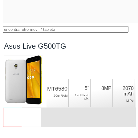
Asus Live G500TG
MT6580
5"
8MP
2070
mAh
1280x720
2Go RAM
pix.
Li-Po