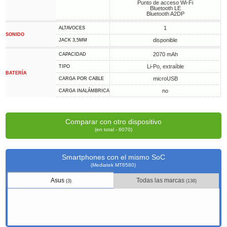
Punto de acceso Wi-Fi
Bluetooth LE
Bluetooth A2DP
1
ALTAVOCES
SONIDO
disponible
JACK 3,5MM
2070 mAh
CAPACIDAD
Li-Po, extraíble
TIPO
BATERÍA
microUSB
CARGA POR CABLE
no
CARGA INALÁMBRICA
Comparar con otro dispositivo
(en total - 6070)
Smartphones con el mismo SoC
(Mediatek MT6580)
Asus
Todas las marcas
(3)
(138)