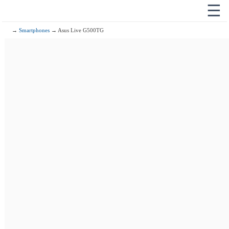
☰
→
Smartphones
→ Asus Live G500TG