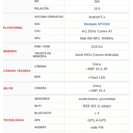
294
PPI
16:9
RELACIÓN
Android 5.1
SISTEMA OPERATIVO
Mediatek MT6580
SOC
PLATAFORMA
4x1.3GHz Cortex-A7
CPU
Mali-400 MP2, 400MHz
GPU
2/16 Go
RAM / ROM
MEMORIA
TARJETA DE
hasta 64Go (ranura dedicada)
MEMORIA
Única
CÁMARA
• 8MP, f/2.0, AF
CÁMARA TRASERA
MÁS
• Flash LED
Única
CÁMARA
SELFIE
• 2MP, f/2.4
acelerómetro, proximidad
SENSORES
IEEE 802.11 a/b/g/n
WI-FI
v 4
BLUETOOTH
GPS, A-GPS
TECNOLOGÍAS
GPS
radio FM
ADEMÁS