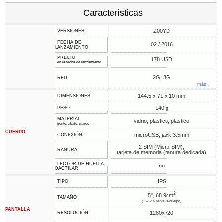
Características
Z00YD
VERSIONES
FECHA DE
02 / 2016
LANZAMIENTO
PRECIO
178 USD
en la fecha de lanzamiento
2G, 3G
RED
más ↓
144.5 x 71 x 10 mm
DIMENSIONES
140 g
PESO
MATERIAL
vidrio, plastico, plastico
frente, abajo, marco
CUERPO
microUSB, jack 3.5mm
CONEXIÓN
2 SIM (Micro-SIM),
RANURA
tarjeta de memoria (ranura dedicada)
LECTOR DE HUELLA
no
DACTILAR
IPS
TIPO
2
5", 68.9cm
TAMAÑO
(~67.2% pantalla-cuerpo)
PANTALLA
1280x720
RESOLUCIÓN