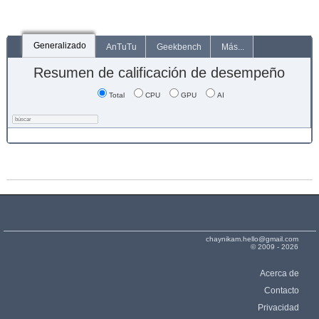
Generalizado
AnTuTu
Geekbench
Más...
Resumen de calificación de desempeño
Total
CPU
GPU
AI
chaynikam.hello@gmail.com
© 2009 - 2026
Acerca de
Contacto
Privacidad