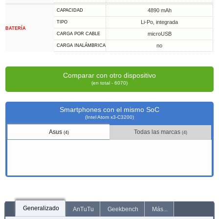
4890 mAh
CAPACIDAD
Li-Po, integrada
TIPO
BATERÍA
microUSB
CARGA POR CABLE
no
CARGA INALÁMBRICA
Comparar con otro dispositivo
(en total - 6070)
Smartphones con el mismo SoC
(Intel Atom x3-C3200)
Asus
Todas las marcas
(4)
(4)
Generalizado
AnTuTu
Geekbench
Más...