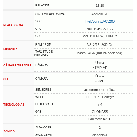
16:10
RELACIÓN
Android 5.0
SISTEMA OPERATIVO
Intel Atom x3-C3200
SOC
PLATAFORMA
4x1.1GHz SoFIA
CPU
Mali-450 MP4, 600MHz
GPU
2/8, 2/16, 2/32 Go
RAM / ROM
MEMORIA
TARJETA DE
hasta 64Go (ranura dedicada)
MEMORIA
Única
CÁMARA
CÁMARA TRASERA
• 5MP, AF
Única
CÁMARA
SELFIE
• 2MP
acelerómetro, brújula
SENSORES
IEEE 802.11 a/b/g/n
WI-FI
v 4
BLUETOOTH
TECNOLOGÍAS
GLONASS
GPS
Bluetooth A2DP
2
ALTAVOCES
SONIDO
disponible
JACK 3,5MM