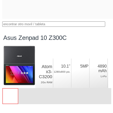
Asus Zenpad 10 Z300C
Atom
10.1"
5MP
4890
mAh
x3-
1280x800 pix.
C3200
Li-Po
2Go RAM