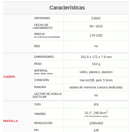
Características
Z300C
VERSIONES
FECHA DE
06 / 2015
LANZAMIENTO
PRECIO
178 USD
en la fecha de lanzamiento
no
RED
251.6 x 172 x 7.9 mm
DIMENSIONES
510 g
PESO
MATERIAL
vidrio, plastico, plastico
frente, abajo, marco
CUERPO
microUSB, jack 3.5mm
CONEXIÓN
tarjeta de memoria (ranura dedicada)
RANURA
LECTOR DE HUELLA
no
DACTILAR
IPS
TIPO
2
10.1", 295.8cm
TAMAÑO
(~68.4% pantalla-cuerpo)
PANTALLA
1280x800
RESOLUCIÓN
149
PPI