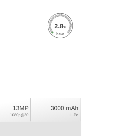
2.8
%
índice
13MP
3000 mAh
1080p@30
Li-Po