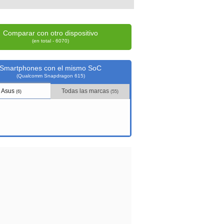
Comparar con otro dispositivo
(en total - 6070)
Smartphones con el mismo SoC
(Qualcomm Snapdragon 615)
Asus
Todas las marcas
(6)
(55)