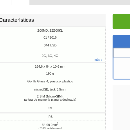
Características
Z00MD, ZE600KL
01 / 2016
344 USD
2G, 3G, 4G
más ↓
164.6 x 84 x 10.6 mm
190 g
Gorilla Glass 4, plastico, plastico
microUSB, jack 3.5mm
2 SIM (Micro-SIM),
tarjeta de memoria (ranura dedicada)
no
IPS
2
6", 99.2cm
(~71.8% pantalla-cuerpo)