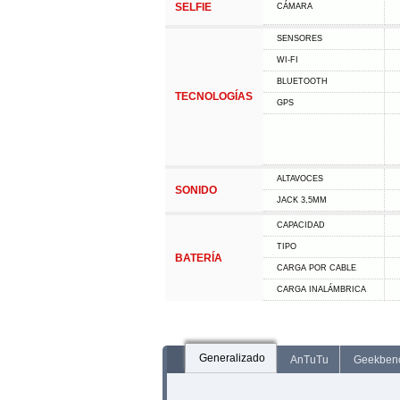
SELFIE
CÁMARA
SENSORES
WI-FI
BLUETOOTH
TECNOLOGÍAS
GPS
ALTAVOCES
SONIDO
JACK 3,5MM
CAPACIDAD
TIPO
BATERÍA
CARGA POR CABLE
CARGA INALÁMBRICA
Generalizado
AnTuTu
Geekben