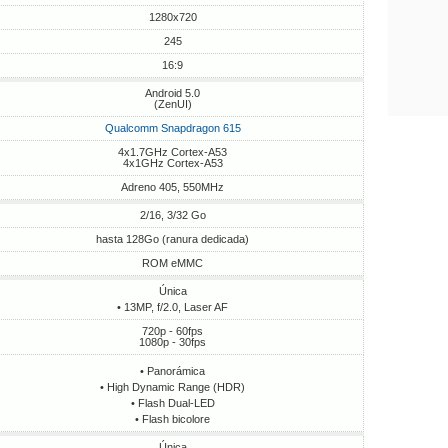
1280x720
245
16:9
Android 5.0
(ZenUI)
Qualcomm Snapdragon 615
4x1.7GHz Cortex-A53
4x1GHz Cortex-A53
Adreno 405, 550MHz
2/16, 3/32 Go
hasta 128Go (ranura dedicada)
ROM eMMC
Única
• 13MP, f/2.0, Laser AF
720p - 60fps
1080p - 30fps
• Panorámica
• High Dynamic Range (HDR)
• Flash Dual-LED
• Flash bicolore
Única