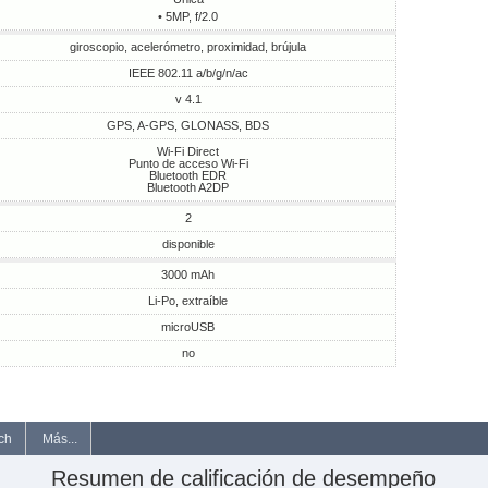
• 5MP, f/2.0
giroscopio, acelerómetro, proximidad, brújula
IEEE 802.11 a/b/g/n/ac
v 4.1
GPS, A-GPS, GLONASS, BDS
Wi-Fi Direct
Punto de acceso Wi-Fi
Bluetooth EDR
Bluetooth A2DP
2
disponible
3000 mAh
Li-Po, extraíble
microUSB
no
ch
Más...
Resumen de calificación de desempeño