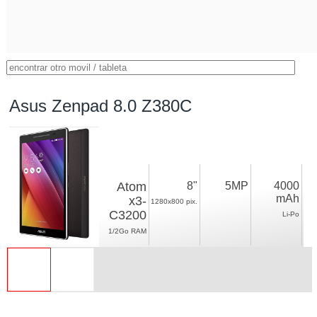
Asus Zenpad 8.0 Z380C
Atom
8"
5MP
4000
mAh
x3-
1280x800 pix.
C3200
Li-Po
1/2Go RAM