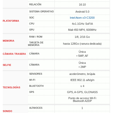
16:10
RELACIÓN
Android 5.0
SISTEMA OPERATIVO
Intel Atom x3-C3200
SOC
PLATAFORMA
4x1.1GHz SoFIA
CPU
Mali-450 MP4, 600MHz
GPU
1/8, 2/16 Go
RAM / ROM
MEMORIA
TARJETA DE
hasta 128Go (ranura dedicada)
MEMORIA
Única
CÁMARA
CÁMARA TRASERA
• 5MP, AF
Única
CÁMARA
SELFIE
• 2MP
acelerómetro, brújula
SENSORES
IEEE 802.11 a/b/g/n
WI-FI
v 4
BLUETOOTH
TECNOLOGÍAS
GPS, A-GPS, GLONASS
GPS
Punto de acceso Wi-Fi
Bluetooth A2DP
1
ALTAVOCES
SONIDO