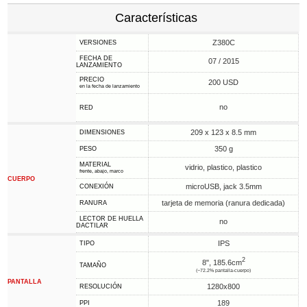
Características
Z380C
VERSIONES
FECHA DE
07 / 2015
LANZAMIENTO
PRECIO
200 USD
en la fecha de lanzamiento
no
RED
209 x 123 x 8.5 mm
DIMENSIONES
350 g
PESO
MATERIAL
vidrio, plastico, plastico
frente, abajo, marco
CUERPO
microUSB, jack 3.5mm
CONEXIÓN
tarjeta de memoria (ranura dedicada)
RANURA
LECTOR DE HUELLA
no
DACTILAR
IPS
TIPO
2
8", 185.6cm
TAMAÑO
(~72.2% pantalla-cuerpo)
PANTALLA
1280x800
RESOLUCIÓN
189
PPI