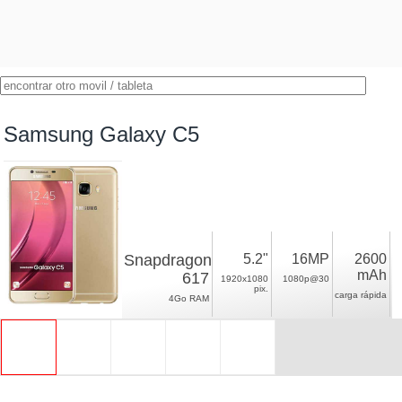
Samsung Galaxy C5
Snapdragon
5.2"
16MP
2600
mAh
617
1920x1080
1080p@30
pix.
carga rápida
4Go RAM