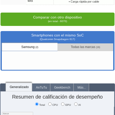
MÁS
• Carga rápida por cable
Comparar con otro dispositivo
(en total - 6070)
Smartphones con el mismo SoC
(Qualcomm Snapdragon 617)
Samsung
Todas las marcas
(2)
(16)
Generalizado
AnTuTu
Geekbench
Más...
Resumen de calificación de desempeño
Total
CPU
GPU
AI