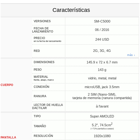
Características
SM-C5000
VERSIONES
FECHA DE
06 / 2016
LANZAMIENTO
PRECIO
244 USD
en la fecha de lanzamiento
2G, 3G, 4G
RED
más ↓
145.9 x 72 x 6.7 mm
DIMENSIONES
143 g
PESO
MATERIAL
vidrio, metal, metal
frente, abajo, marco
CUERPO
microUSB, jack 3.5mm
CONEXIÓN
2 SIM (Nano-SIM),
RANURA
tarjeta de memoria (ranura compartida)
LECTOR DE HUELLA
à l'avant
DACTILAR
Super AMOLED
TIPO
2
5.2", 74.5cm
TAMAÑO
(~71% pantalla-cuerpo)
1920x1080
RESOLUCIÓN
PANTALLA