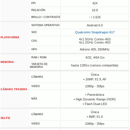
424
PPI
16:9
RELACIÓN
- / 1:625
BRILLO / CONTRASTE
Android 6.0
SISTEMA OPERATIVO
Qualcomm Snapdragon 617
SOC
PLATAFORMA
4x1.5GHz Cortex-A53
CPU
4x1.2GHz Cortex-A53
Adreno 405, 550MHz
GPU
4/32, 4/64 Go
RAM / ROM
MEMORIA
TARJETA DE
hasta 128Go (ranura compartida)
MEMORIA
Única
CÁMARA
• 16MP, f/1.9, AF
1080p - 30fps
VIDEO
CÁMARA TRASERA
• Panorámica
MÁS
• High Dynamic Range (HDR)
• Flash Dual-LED
Única
CÁMARA
• 8MP, f/1.9
SELFIE
1080p - 30fps
VIDEO