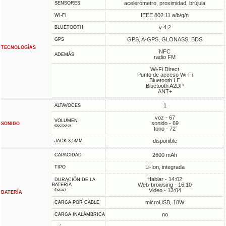
acelerómetro, proximidad, brújula
SENSORES
IEEE 802.11 a/b/g/n
WI-FI
v 4.2
BLUETOOTH
GPS, A-GPS, GLONASS, BDS
GPS
TECNOLOGÍAS
NFC
ADEMÁS
radio FM
Wi-Fi Direct
Punto de acceso Wi-Fi
Bluetooth LE
Bluetooth A2DP
ANT+
1
ALTAVOCES
voz - 67
VOLUMEN
sonido - 69
SONIDO
(decibele)
tono - 72
disponible
JACK 3,5MM
2600 mAh
CAPACIDAD
Li-Ion, integrada
TIPO
Hablar - 14:02
DURACIÓN DE LA
Web-browsing - 16:10
BATERÍA
Video - 13:04
(horas)
BATERÍA
microUSB, 18W
CARGA POR CABLE
no
CARGA INALÁMBRICA