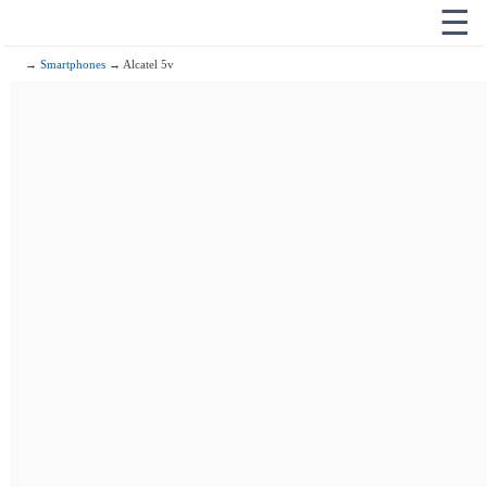
☰
→
Smartphones
→ Alcatel 5v