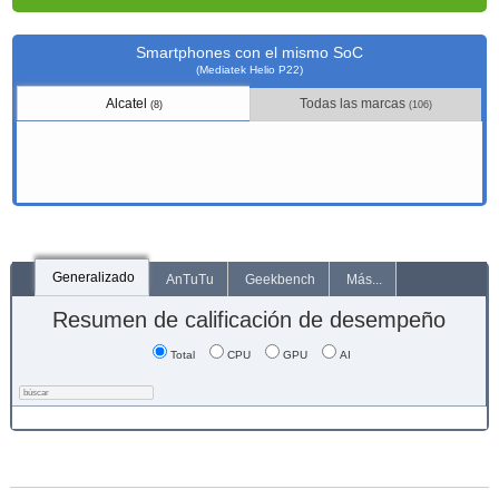
Smartphones con el mismo SoC
(Mediatek Helio P22)
Alcatel
Todas las marcas
(8)
(106)
Generalizado
AnTuTu
Geekbench
Más...
Resumen de calificación de desempeño
Total
CPU
GPU
AI