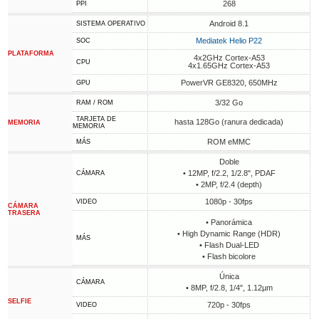
268
PPI
Android 8.1
SISTEMA OPERATIVO
Mediatek Helio P22
SOC
PLATAFORMA
4x2GHz Cortex-A53
CPU
4x1.65GHz Cortex-A53
PowerVR GE8320, 650MHz
GPU
3/32 Go
RAM / ROM
TARJETA DE
hasta 128Go (ranura dedicada)
MEMORIA
MEMORIA
ROM eMMC
MÁS
Doble
• 12MP, f/2.2, 1/2.8", PDAF
CÁMARA
• 2MP, f/2.4 (depth)
1080p - 30fps
VIDEO
CÁMARA
TRASERA
• Panorámica
• High Dynamic Range (HDR)
MÁS
• Flash Dual-LED
• Flash bicolore
Única
CÁMARA
• 8MP, f/2.8, 1/4", 1.12µm
SELFIE
720p - 30fps
VIDEO