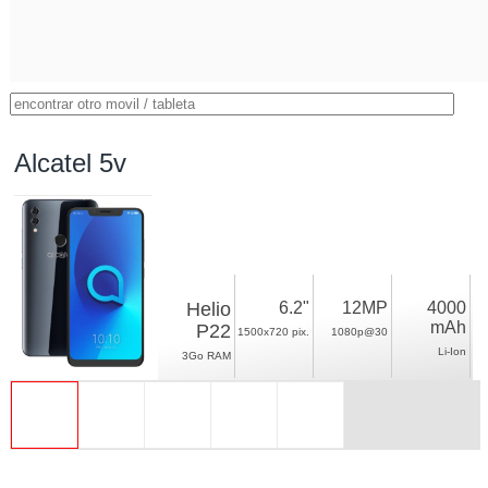
Alcatel 5v
Helio
6.2"
12MP
4000
mAh
P22
1500x720 pix.
1080p@30
Li-Ion
3Go RAM