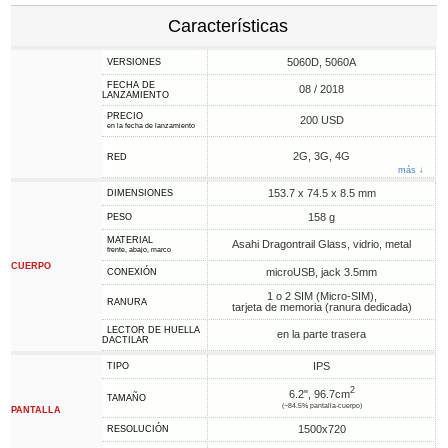
Características
5060D, 5060A
VERSIONES
FECHA DE
08 / 2018
LANZAMIENTO
PRECIO
200 USD
en la fecha de lanzamiento
2G, 3G, 4G
RED
más ↓
153.7 x 74.5 x 8.5 mm
DIMENSIONES
158 g
PESO
MATERIAL
Asahi Dragontrail Glass, vidrio, metal
frente, abajo, marco
CUERPO
microUSB, jack 3.5mm
CONEXIÓN
1 o 2 SIM (Micro-SIM),
RANURA
tarjeta de memoria (ranura dedicada)
LECTOR DE HUELLA
en la parte trasera
DACTILAR
IPS
TIPO
2
6.2", 96.7cm
TAMAÑO
(~84.5% pantalla-cuerpo)
PANTALLA
1500x720
RESOLUCIÓN