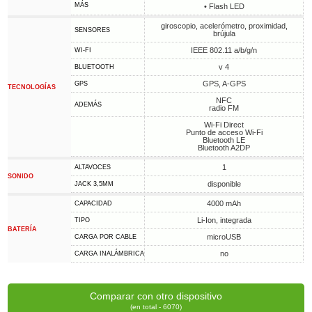
MÁS
• Flash LED
giroscopio, acelerómetro, proximidad,
SENSORES
brújula
IEEE 802.11 a/b/g/n
WI-FI
v 4
BLUETOOTH
GPS, A-GPS
GPS
TECNOLOGÍAS
NFC
ADEMÁS
radio FM
Wi-Fi Direct
Punto de acceso Wi-Fi
Bluetooth LE
Bluetooth A2DP
1
ALTAVOCES
SONIDO
disponible
JACK 3,5MM
4000 mAh
CAPACIDAD
Li-Ion, integrada
TIPO
BATERÍA
microUSB
CARGA POR CABLE
no
CARGA INALÁMBRICA
Comparar con otro dispositivo
(en total - 6070)