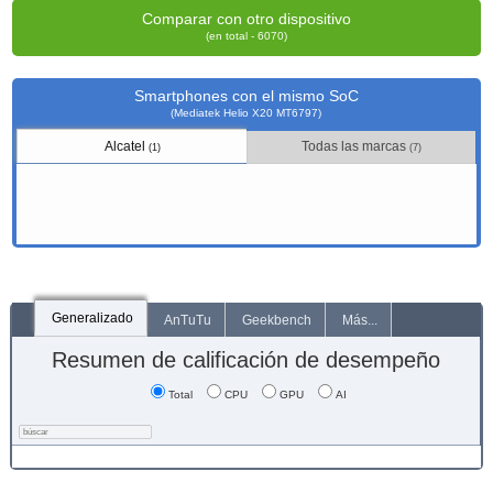
Comparar con otro dispositivo
(en total - 6070)
Smartphones con el mismo SoC
(Mediatek Helio X20 MT6797)
Alcatel
Todas las marcas
(1)
(7)
Generalizado
AnTuTu
Geekbench
Más...
Resumen de calificación de desempeño
Total
CPU
GPU
AI