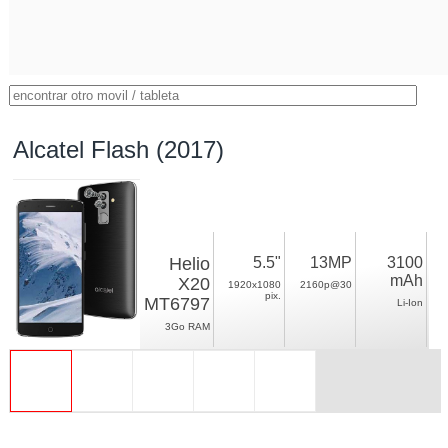
Alcatel Flash (2017)
Helio
5.5"
13MP
3100
mAh
X20
1920x1080
2160p@30
pix.
MT6797
Li-Ion
3Go RAM