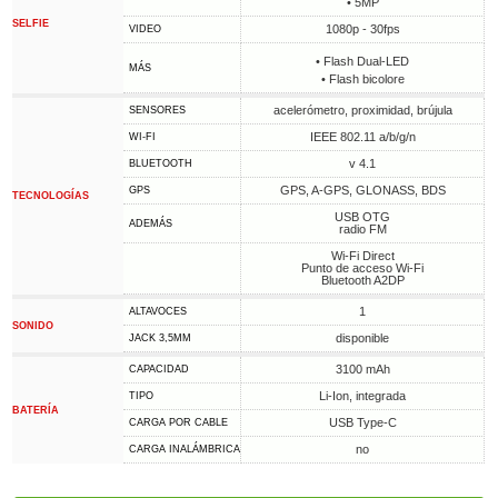
• 5MP
SELFIE
1080p - 30fps
VIDEO
• Flash Dual-LED
MÁS
• Flash bicolore
acelerómetro, proximidad, brújula
SENSORES
IEEE 802.11 a/b/g/n
WI-FI
v 4.1
BLUETOOTH
GPS, A-GPS, GLONASS, BDS
GPS
TECNOLOGÍAS
USB OTG
ADEMÁS
radio FM
Wi-Fi Direct
Punto de acceso Wi-Fi
Bluetooth A2DP
1
ALTAVOCES
SONIDO
disponible
JACK 3,5MM
3100 mAh
CAPACIDAD
Li-Ion, integrada
TIPO
BATERÍA
USB Type-C
CARGA POR CABLE
no
CARGA INALÁMBRICA