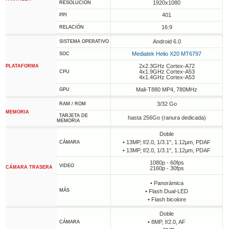
1920x1080
RESOLUCIÓN
401
PPI
16:9
RELACIÓN
Android 6.0
SISTEMA OPERATIVO
Mediatek Helio X20 MT6797
SOC
2x2.3GHz Cortex-A72
PLATAFORMA
4x1.9GHz Cortex-A53
CPU
4x1.4GHz Cortex-A53
Mali-T880 MP4, 780MHz
GPU
3/32 Go
RAM / ROM
MEMORIA
TARJETA DE
hasta 256Go (ranura dedicada)
MEMORIA
Doble
• 13MP, f/2.0, 1/3.1", 1.12µm, PDAF
CÁMARA
• 13MP, f/2.0, 1/3.1", 1.12µm, PDAF
1080p - 60fps
VIDEO
CÁMARA TRASERA
2160p - 30fps
• Panorámica
MÁS
• Flash Dual-LED
• Flash bicolore
Doble
• 8MP, f/2.0, AF
CÁMARA