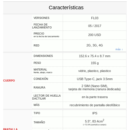
Características
FL03
VERSIONES
FECHA DE
05 / 2017
LANZAMIENTO
PRECIO
200 USD
en la fecha de lanzamiento
2G, 3G, 4G
RED
más ↓
152.6 x 75.4 x 8.7 mm
DIMENSIONES
155 g
PESO
MATERIAL
vidrio, plastico, plastico
frente, abajo, marco
USB Type-C, jack 3.5mm
CONEXIÓN
CUERPO
2 SIM (Nano-SIM),
RANURA
tarjeta de memoria (ranura dedicada)
LECTOR DE HUELLA
en la parte trasera
DACTILAR
recubrimiento de pantalla oleofóbico
MÁS
IPS
TIPO
2
5.5", 83.4cm
TAMAÑO
(~72.5% pantalla-cuerpo)
PANTALLA