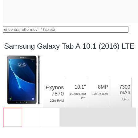
Samsung Galaxy Tab A 10.1 (2016) LTE
Exynos
10.1"
8MP
7300
mAh
7870
1920x1200
1080p@30
pix.
Li-Ion
2Go RAM