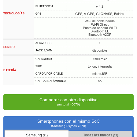
v 4.2
BLUETOOTH
TECNOLOGÍAS
GPS, A-GPS, GLONASS, Beidou
GPS
WiFi de doble banda
Wi-Fi Direct
Punto de acceso Wi-Fi
Bluetooth LE
Bluetooth A2DP
1
ALTAVOCES
SONIDO
disponible
JACK 3,5MM
7300 mAh
CAPACIDAD
Li-Ion, integrada
TIPO
BATERÍA
microUSB
CARGA POR CABLE
no
CARGA INALÁMBRICA
Comparar con otro dispositivo
(en total - 6070)
Smartphones con el mismo SoC
(Samsung Exynos 7870)
Samsung
Todas las marcas
(21)
(21)