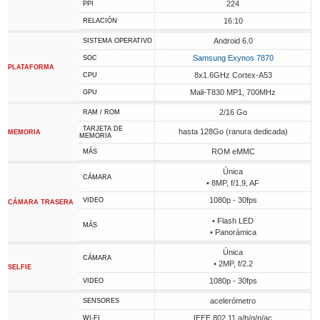
224
PPI
16:10
RELACIÓN
Android 6.0
SISTEMA OPERATIVO
Samsung Exynos 7870
SOC
PLATAFORMA
8x1.6GHz Cortex-A53
CPU
Mali-T830 MP1, 700MHz
GPU
2/16 Go
RAM / ROM
TARJETA DE
hasta 128Go (ranura dedicada)
MEMORIA
MEMORIA
ROM eMMC
MÁS
Única
CÁMARA
• 8MP, f/1.9, AF
1080p - 30fps
VIDEO
CÁMARA TRASERA
• Flash LED
MÁS
• Panorámica
Única
CÁMARA
• 2MP, f/2.2
SELFIE
1080p - 30fps
VIDEO
acelerómetro
SENSORES
IEEE 802.11 a/b/g/n/ac
WI-FI