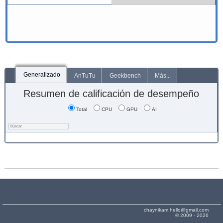
Generalizado
AnTuTu
Geekbench
Más...
Resumen de calificación de desempeño
Total
CPU
GPU
AI
chaynikam.hello@gmail.com
© 2009 - 2026