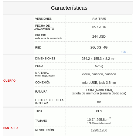
Características
SM-T585
VERSIONES
FECHA DE
05 / 2016
LANZAMIENTO
PRECIO
244 USD
en la fecha de lanzamiento
2G, 3G, 4G
RED
más ↓
254.2 x 155.3 x 8.2 mm
DIMENSIONES
525 g
PESO
MATERIAL
vidrio, plastico, plastico
frente, abajo, marco
CUERPO
microUSB, jack 3.5mm
CONEXIÓN
1 SIM (Nano-SIM),
RANURA
tarjeta de memoria (ranura dedicada)
LECTOR DE HUELLA
no
DACTILAR
PLS
TIPO
2
10.1", 295.8cm
TAMAÑO
(~74.9% pantalla-cuerpo)
PANTALLA
1920x1200
RESOLUCIÓN