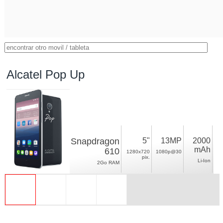
Alcatel Pop Up
Snapdragon
5"
13MP
2000
mAh
610
1280x720
1080p@30
pix.
Li-Ion
2Go RAM