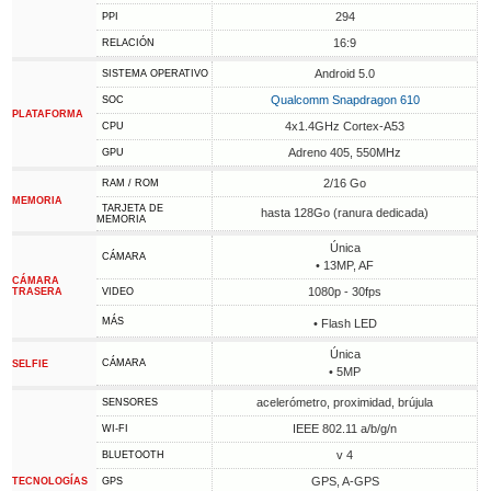
294
PPI
16:9
RELACIÓN
Android 5.0
SISTEMA OPERATIVO
Qualcomm Snapdragon 610
SOC
PLATAFORMA
4x1.4GHz Cortex-A53
CPU
Adreno 405, 550MHz
GPU
2/16 Go
RAM / ROM
MEMORIA
TARJETA DE
hasta 128Go (ranura dedicada)
MEMORIA
Única
CÁMARA
• 13MP, AF
CÁMARA
1080p - 30fps
TRASERA
VIDEO
MÁS
• Flash LED
Única
CÁMARA
SELFIE
• 5MP
acelerómetro, proximidad, brújula
SENSORES
IEEE 802.11 a/b/g/n
WI-FI
v 4
BLUETOOTH
GPS, A-GPS
TECNOLOGÍAS
GPS