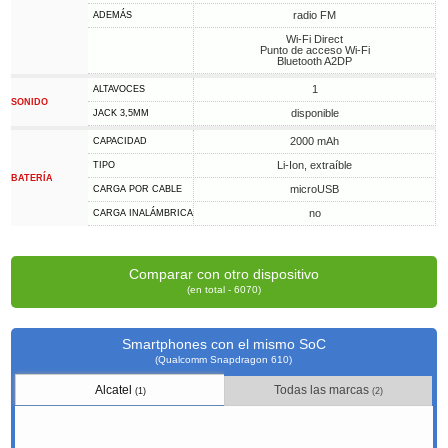
radio FM
ADEMÁS
Wi-Fi Direct
Punto de acceso Wi-Fi
Bluetooth A2DP
1
ALTAVOCES
SONIDO
disponible
JACK 3,5MM
2000 mAh
CAPACIDAD
Li-Ion, extraíble
TIPO
BATERÍA
microUSB
CARGA POR CABLE
no
CARGA INALÁMBRICA
Comparar con otro dispositivo
(en total - 6070)
Smartphones con el mismo SoC
(Qualcomm Snapdragon 610)
Alcatel
Todas las marcas
(1)
(2)