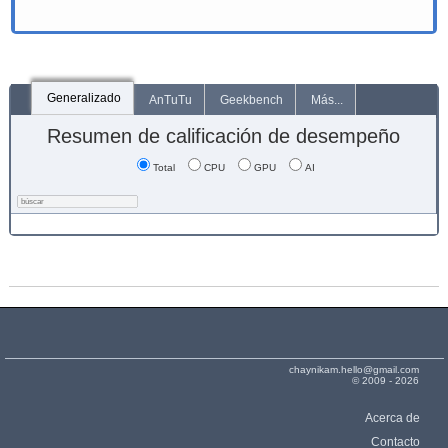
Generalizado
AnTuTu
Geekbench
Más...
Resumen de calificación de desempeño
Total
CPU
GPU
AI
chaynikam.hello@gmail.com
© 2009 - 2026
Acerca de
Contacto