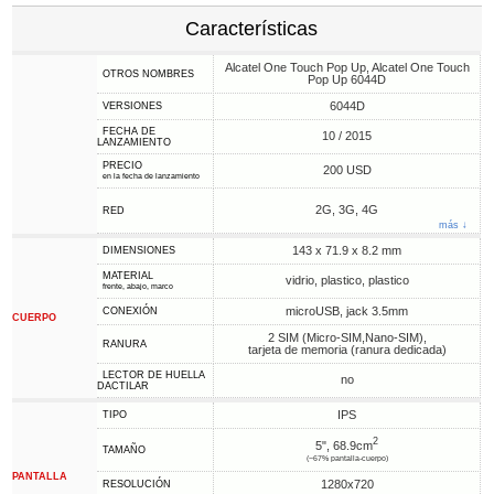
Características
Alcatel One Touch Pop Up, Alcatel One Touch
OTROS NOMBRES
Pop Up 6044D
6044D
VERSIONES
FECHA DE
10 / 2015
LANZAMIENTO
PRECIO
200 USD
en la fecha de lanzamiento
2G, 3G, 4G
RED
más ↓
143 x 71.9 x 8.2 mm
DIMENSIONES
MATERIAL
vidrio, plastico, plastico
frente, abajo, marco
microUSB, jack 3.5mm
CONEXIÓN
CUERPO
2 SIM (Micro-SIM,Nano-SIM),
RANURA
tarjeta de memoria (ranura dedicada)
LECTOR DE HUELLA
no
DACTILAR
IPS
TIPO
2
5", 68.9cm
TAMAÑO
(~67% pantalla-cuerpo)
PANTALLA
1280x720
RESOLUCIÓN