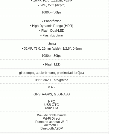
• 16MP, f/1.8, 1.12µm, PDAF
• 5MP, f/2.2 (depth)
1080p - 30fps
• Panorámica
• High Dynamic Range (HDR)
• Flash Dual-LED
• Flash bicolore
Única
• 32MP, f/2.0, 26mm (wide), 1/2.8", 0.8µm
1080p - 30fps
• Flash LED
giroscopio, acelerómetro, proximidad, brújula
IEEE 802.11 a/b/g/n/ac
v 4.2
GPS, A-GPS, GLONASS
NFC
USB OTG
radio FM
WiFi de doble banda
Wi-Fi Direct
Punto de acceso Wi-Fi
Bluetooth LE
Bluetooth A2DP