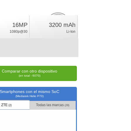
16MP
3200 mAh
6.6
%
1080p@30
Li-Ion
índice
Comparar con otro dispositivo
(en total - 6070)
Smartphones con el mismo SoC
(Mediatek Helio P70)
ZTE
Todas las marcas
(2)
(29)