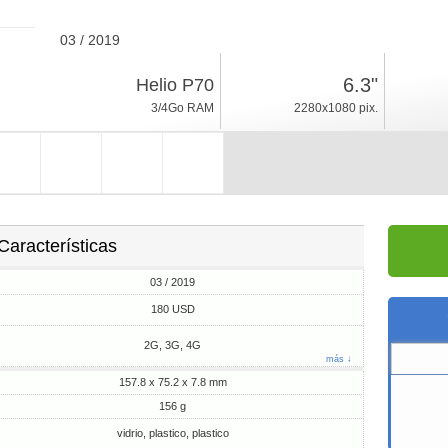
03 / 2019
156g, espesor 7.8mm
6.3"
Helio P70
Android 9.0
3/4Go RAM
2280x1080 pix.
32/64Go ROM
Características
03 / 2019
180 USD
2G, 3G, 4G
más ↓
157.8 x 75.2 x 7.8 mm
156 g
vidrio, plastico, plastico