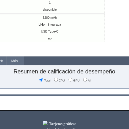
1
disponible
3200 mAh
Li-Ion, integrada
USB Type-C
no
ch
Más...
Resumen de calificación de desempeño
Total
CPU
GPU
AI
Tarjetas gráficas