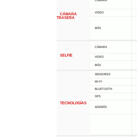
CÁMARA
VIDEO
CÁMARA
TRASERA
MÁS
CÁMARA
SELFIE
VIDEO
MÁS
SENSORES
WI-FI
BLUETOOTH
GPS
TECNOLOGÍAS
ADEMÁS