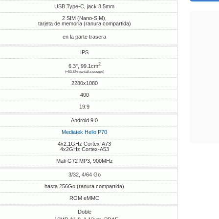
USB Type-C, jack 3.5mm
2 SIM (Nano-SIM),
tarjeta de memoria (ranura compartida)
en la parte trasera
IPS
2
6.3", 99.1cm
(~83.5% pantalla-cuerpo)
2280x1080
400
19:9
Android 9.0
Mediatek Helio P70
4x2.1GHz Cortex-A73
4x2GHz Cortex-A53
Mali-G72 MP3, 900MHz
3/32, 4/64 Go
hasta 256Go (ranura compartida)
ROM eMMC
Doble