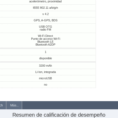
acelerómetro, proximidad
IEEE 802.11 a/b/g/n
v 4.2
GPS, A-GPS, BDS
USB OTG
radio FM
Wi-Fi Direct
Punto de acceso Wi-Fi
Bluetooth LE
Bluetooth A2DP
1
disponible
3200 mAh
Li-Ion, integrada
microUSB
no
ch
Más...
Resumen de calificación de desempeño