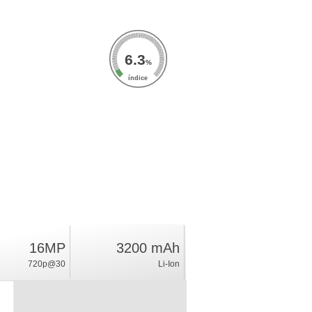
6.3
%
índice
16MP
3200 mAh
720p@30
Li-Ion