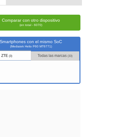
Comparar con otro dispositivo
(en total - 6070)
Smartphones con el mismo SoC
(Mediatek Helio P60 MT6771)
ZTE
Todas las marcas
(3)
(33)