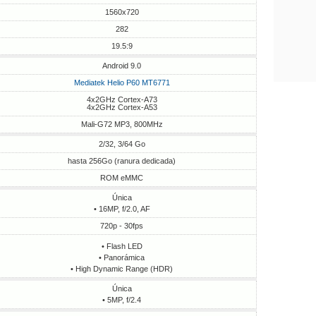
1560x720
282
19.5:9
Android 9.0
Mediatek Helio P60 MT6771
4x2GHz Cortex-A73
4x2GHz Cortex-A53
Mali-G72 MP3, 800MHz
2/32, 3/64 Go
hasta 256Go (ranura dedicada)
ROM eMMC
Única
• 16MP, f/2.0, AF
720p - 30fps
• Flash LED
• Panorámica
• High Dynamic Range (HDR)
Única
• 5MP, f/2.4