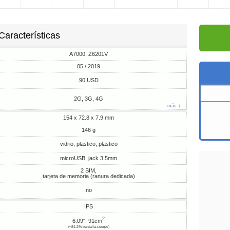
Características
A7000, Z6201V
05 / 2019
90 USD
2G, 3G, 4G
más ↓
154 x 72.8 x 7.9 mm
146 g
vidrio, plastico, plastico
microUSB, jack 3.5mm
2 SIM,
tarjeta de memoria (ranura dedicada)
no
IPS
2
6.09", 91cm
(~81.2% pantalla-cuerpo)