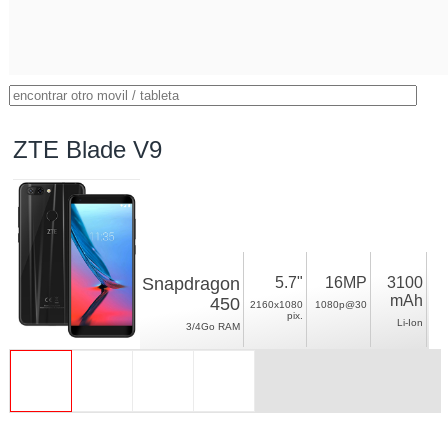
ZTE Blade V9
Snapdragon
5.7"
16MP
3100
mAh
450
2160x1080
1080p@30
pix.
Li-Ion
3/4Go RAM