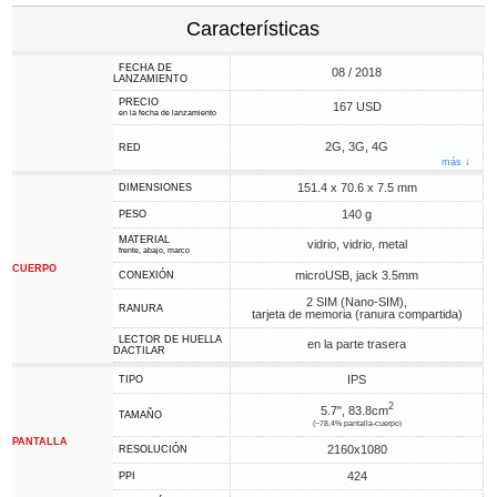
Características
FECHA DE
08 / 2018
LANZAMIENTO
PRECIO
167 USD
en la fecha de lanzamiento
2G, 3G, 4G
RED
más ↓
151.4 x 70.6 x 7.5 mm
DIMENSIONES
140 g
PESO
MATERIAL
vidrio, vidrio, metal
frente, abajo, marco
CUERPO
microUSB, jack 3.5mm
CONEXIÓN
2 SIM (Nano-SIM),
RANURA
tarjeta de memoria (ranura compartida)
LECTOR DE HUELLA
en la parte trasera
DACTILAR
IPS
TIPO
2
5.7", 83.8cm
TAMAÑO
(~78.4% pantalla-cuerpo)
PANTALLA
2160x1080
RESOLUCIÓN
424
PPI