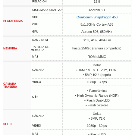
18:9
RELACIÓN
Android 8.1
SISTEMA OPERATIVO
Qualcomm Snapdragon 450
SOC
PLATAFORMA
8x1.8GHz Cortex-A53
CPU
Adreno 506, 650MHz
GPU
3/32, 4/32, 4/64 Go
RAM / ROM
TARJETA DE
hasta 256Go (ranura compartida)
MEMORIA
MEMORIA
ROM eMMC
MÁS
Doble
• 16MP, f/1.8, 1.12µm, PDAF
CÁMARA
• 5MP, f/2.4 (depth)
1080p - 30fps
VIDEO
CÁMARA
TRASERA
• Panorámica
• High Dynamic Range (HDR)
MÁS
• Flash Dual-LED
• Flash bicolore
Única
CÁMARA
• 8MP, f/2.0
SELFIE
1080p - 30fps
VIDEO
MÁS
• Flash LED