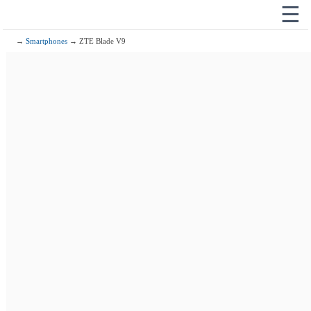
☰
→
Smartphones
→ ZTE Blade V9