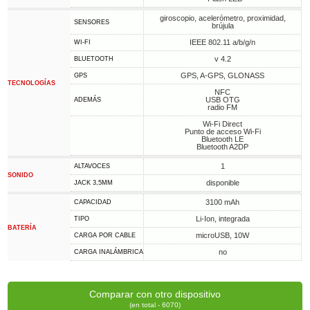
giroscopio, acelerómetro, proximidad,
SENSORES
brújula
IEEE 802.11 a/b/g/n
WI-FI
v 4.2
BLUETOOTH
GPS, A-GPS, GLONASS
GPS
TECNOLOGÍAS
NFC
USB OTG
ADEMÁS
radio FM
Wi-Fi Direct
Punto de acceso Wi-Fi
Bluetooth LE
Bluetooth A2DP
1
ALTAVOCES
SONIDO
disponible
JACK 3,5MM
3100 mAh
CAPACIDAD
Li-Ion, integrada
TIPO
BATERÍA
microUSB, 10W
CARGA POR CABLE
no
CARGA INALÁMBRICA
Comparar con otro dispositivo
(en total - 6070)