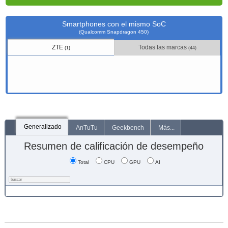
Smartphones con el mismo SoC
(Qualcomm Snapdragon 450)
ZTE
Todas las marcas
(1)
(44)
Generalizado
AnTuTu
Geekbench
Más...
Resumen de calificación de desempeño
Total
CPU
GPU
AI