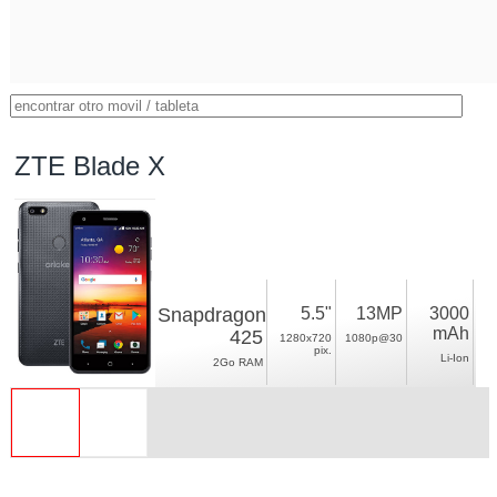
ZTE Blade X
Snapdragon
5.5"
13MP
3000
mAh
425
1280x720
1080p@30
pix.
Li-Ion
2Go RAM