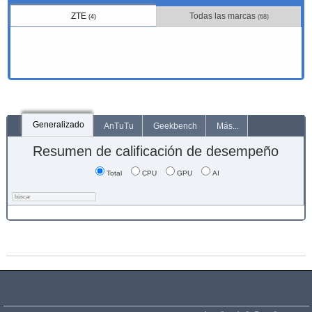
ZTE
Todas las marcas
(4)
(68)
Generalizado
AnTuTu
Geekbench
Más...
Resumen de calificación de desempeño
Total
CPU
GPU
AI