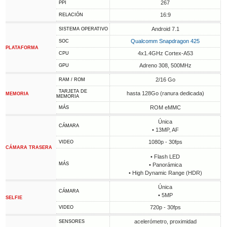
267
PPI
16:9
RELACIÓN
Android 7.1
SISTEMA OPERATIVO
Qualcomm Snapdragon 425
SOC
PLATAFORMA
4x1.4GHz Cortex-A53
CPU
Adreno 308, 500MHz
GPU
2/16 Go
RAM / ROM
TARJETA DE
hasta 128Go (ranura dedicada)
MEMORIA
MEMORIA
ROM eMMC
MÁS
Única
CÁMARA
• 13MP, AF
1080p - 30fps
VIDEO
CÁMARA TRASERA
• Flash LED
MÁS
• Panorámica
• High Dynamic Range (HDR)
Única
CÁMARA
• 5MP
SELFIE
720p - 30fps
VIDEO
acelerómetro, proximidad
SENSORES