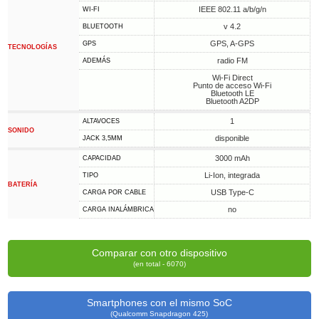
IEEE 802.11 a/b/g/n
WI-FI
v 4.2
BLUETOOTH
GPS, A-GPS
GPS
TECNOLOGÍAS
radio FM
ADEMÁS
Wi-Fi Direct
Punto de acceso Wi-Fi
Bluetooth LE
Bluetooth A2DP
1
ALTAVOCES
SONIDO
disponible
JACK 3,5MM
3000 mAh
CAPACIDAD
Li-Ion, integrada
TIPO
BATERÍA
USB Type-C
CARGA POR CABLE
no
CARGA INALÁMBRICA
Comparar con otro dispositivo
(en total - 6070)
Smartphones con el mismo SoC
(Qualcomm Snapdragon 425)