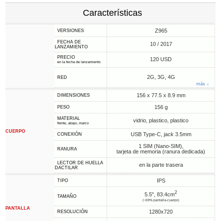
Características
Z965
VERSIONES
FECHA DE
10 / 2017
LANZAMIENTO
PRECIO
120 USD
en la fecha de lanzamiento
2G, 3G, 4G
RED
más ↓
156 x 77.5 x 8.9 mm
DIMENSIONES
156 g
PESO
MATERIAL
vidrio, plastico, plastico
frente, abajo, marco
CUERPO
USB Type-C, jack 3.5mm
CONEXIÓN
1 SIM (Nano-SIM),
RANURA
tarjeta de memoria (ranura dedicada)
LECTOR DE HUELLA
en la parte trasera
DACTILAR
IPS
TIPO
2
5.5", 83.4cm
TAMAÑO
(~69% pantalla-cuerpo)
PANTALLA
1280x720
RESOLUCIÓN