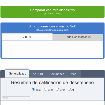
Comparar con otro dispositivo
(en total - 6070)
Smartphones con el mismo SoC
(Qualcomm Snapdragon 653)
ZTE
Todas las marcas
(3)
(8)
Generalizado
AnTuTu
Geekbench
Más...
Resumen de calificación de desempeño
Total
CPU
GPU
AI