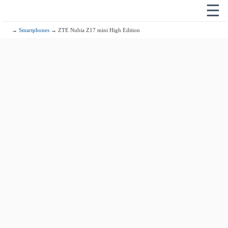
☰
→
Smartphones
→ ZTE Nubia Z17 mini High Edition