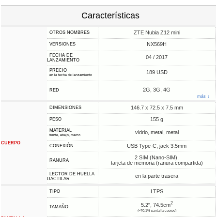
Características
ZTE Nubia Z12 mini
OTROS NOMBRES
NX569H
VERSIONES
FECHA DE
04 / 2017
LANZAMIENTO
PRECIO
189 USD
en la fecha de lanzamiento
2G, 3G, 4G
RED
más ↓
146.7 x 72.5 x 7.5 mm
DIMENSIONES
155 g
PESO
MATERIAL
vidrio, metal, metal
frente, abajo, marco
CUERPO
USB Type-C, jack 3.5mm
CONEXIÓN
2 SIM (Nano-SIM),
RANURA
tarjeta de memoria (ranura compartida)
LECTOR DE HUELLA
en la parte trasera
DACTILAR
LTPS
TIPO
2
5.2", 74.5cm
TAMAÑO
(~70.1% pantalla-cuerpo)