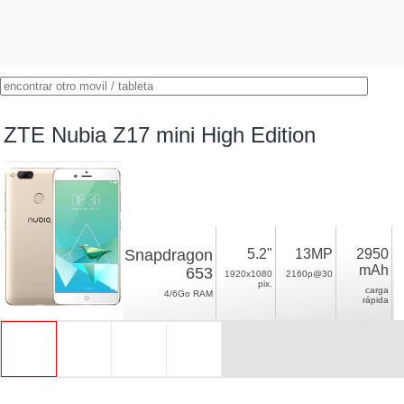
ZTE Nubia Z17 mini High Edition
Snapdragon
5.2"
13MP
2950
mAh
653
1920x1080
2160p@30
pix.
carga
4/6Go RAM
rápida