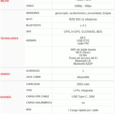
SELFIE
1080p - 30fps
VIDEO
giroscopio, acelerómetro, proximidad, brújula
SENSORES
IEEE 802.11 a/b/g/n/ac
WI-FI
v 4.1
BLUETOOTH
GPS, A-GPS, GLONASS, BDS
GPS
NFC
TECNOLOGÍAS
USB OTG
ADEMÁS
radio FM
WiFi de doble banda
Wi-Fi Direct
DLNA
Punto de acceso Wi-Fi
Bluetooth LE
Bluetooth A2DP
1
ALTAVOCES
SONIDO
disponible
JACK 3,5MM
2950 mAh
CAPACIDAD
Li-Po, integrada
TIPO
USB Type-C, 18W
CARGA POR CABLE
BATERÍA
no
CARGA INALÁMBRICA
MÁS
• Carga rápida por cable