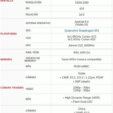
PANTALLA
1920x1080
RESOLUCIÓN
424
PPI
16:9
RELACIÓN
Android 6.0
SISTEMA OPERATIVO
(Nubia UI)
Qualcomm Snapdragon 653
SOC
PLATAFORMA
4x1.95GHz Cortex-A72
CPU
4x1.4GHz Cortex-A53
Adreno 510, 600MHz
GPU
4/64, 6/64 Go
RAM / ROM
TARJETA DE
hasta 64Go (ranura compartida)
MEMORIA
MEMORIA
ROM eMMC
MÁS
Doble
• 13MP, f/2.2, 1/3.1", 1.12µm, PDAF
CÁMARA
• 2MP (depth)
1080p - 30fps
CÁMARA TRASERA
VIDEO
2160p - 30fps
• High Dynamic Range (HDR)
MÁS
• Flash Dual-LED
Única
CÁMARA
• 16MP, f/2.0