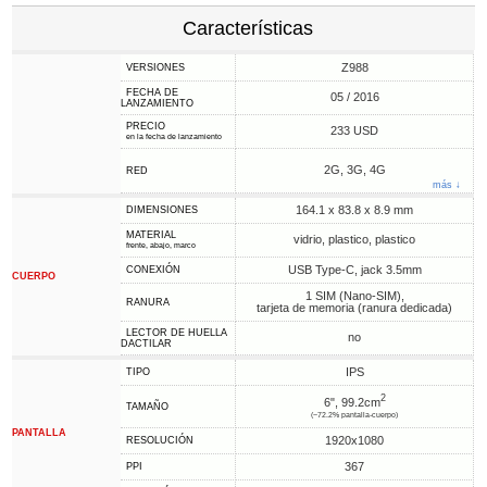
Características
Z988
VERSIONES
FECHA DE
05 / 2016
LANZAMIENTO
PRECIO
233 USD
en la fecha de lanzamiento
2G, 3G, 4G
RED
más ↓
164.1 x 83.8 x 8.9 mm
DIMENSIONES
MATERIAL
vidrio, plastico, plastico
frente, abajo, marco
USB Type-C, jack 3.5mm
CONEXIÓN
CUERPO
1 SIM (Nano-SIM),
RANURA
tarjeta de memoria (ranura dedicada)
LECTOR DE HUELLA
no
DACTILAR
IPS
TIPO
2
6", 99.2cm
TAMAÑO
(~72.2% pantalla-cuerpo)
PANTALLA
1920x1080
RESOLUCIÓN
367
PPI