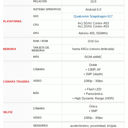
16:9
RELACIÓN
Android 6.0
SISTEMA OPERATIVO
Qualcomm Snapdragon 617
SOC
PLATAFORMA
4x1.5GHz Cortex-A53
CPU
4x1.2GHz Cortex-A53
Adreno 405, 550MHz
GPU
2/16 Go
RAM / ROM
TARJETA DE
hasta 64Go (ranura dedicada)
MEMORIA
MEMORIA
ROM eMMC
MÁS
Doble
• 13MP, AF
CÁMARA
• 2MP (depth)
1080p - 30fps
VIDEO
CÁMARA TRASERA
• Flash LED
MÁS
• Panorámica
• High Dynamic Range (HDR)
Única
CÁMARA
• 5MP
SELFIE
1080p - 30fps
VIDEO
acelerómetro, proximidad, brújula
SENSORES