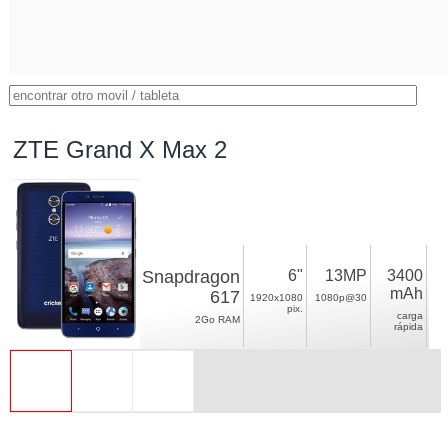
ZTE Grand X Max 2
Snapdragon
6"
13MP
3400
mAh
617
1920x1080
1080p@30
pix.
carga
2Go RAM
rápida