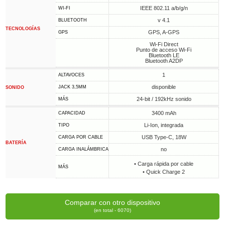
IEEE 802.11 a/b/g/n
WI-FI
v 4.1
BLUETOOTH
TECNOLOGÍAS
GPS, A-GPS
GPS
Wi-Fi Direct
Punto de acceso Wi-Fi
Bluetooth LE
Bluetooth A2DP
1
ALTAVOCES
disponible
JACK 3,5MM
SONIDO
24-bit / 192kHz sonido
MÁS
3400 mAh
CAPACIDAD
Li-Ion, integrada
TIPO
USB Type-C, 18W
CARGA POR CABLE
BATERÍA
no
CARGA INALÁMBRICA
• Carga rápida por cable
MÁS
• Quick Charge 2
Comparar con otro dispositivo
(en total - 6070)