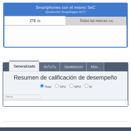
Smartphones con el mismo SoC
(Qualcomm Snapdragon 617)
ZTE
Todas las marcas
(5)
(16)
Generalizado
AnTuTu
Geekbench
Más...
Resumen de calificación de desempeño
Total
CPU
GPU
AI