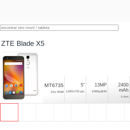
ZTE Blade X5
MT6735
5"
13MP
2400
mAh
1280x720 pix.
1080p@30
1Go RAM
Li-Ion