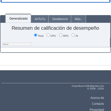
Generalizado
AnTuTu
Geekbench
Más...
Resumen de calificación de desempeño
Total
CPU
GPU
AI
chaynikam.hello@gmail.com
© 2009 - 2026
Acerca de
Contacto
Privacidad