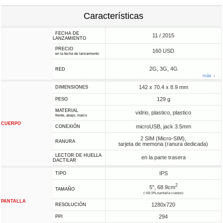
Características
FECHA DE
11 / 2015
LANZAMIENTO
PRECIO
160 USD
en la fecha de lanzamiento
2G, 3G, 4G
RED
más ↓
142 x 70.4 x 8.9 mm
DIMENSIONES
129 g
PESO
MATERIAL
vidrio, plastico, plastico
frente, abajo, marco
CUERPO
microUSB, jack 3.5mm
CONEXIÓN
2 SIM (Micro-SIM),
RANURA
tarjeta de memoria (ranura dedicada)
LECTOR DE HUELLA
en la parte trasera
DACTILAR
IPS
TIPO
2
5", 68.9cm
TAMAÑO
(~68.9% pantalla-cuerpo)
PANTALLA
1280x720
RESOLUCIÓN
294
PPI