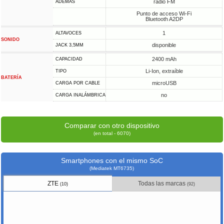
radio FM
ADEMÁS
Punto de acceso Wi-Fi
Bluetooth A2DP
1
ALTAVOCES
SONIDO
disponible
JACK 3,5MM
2400 mAh
CAPACIDAD
Li-Ion, extraíble
TIPO
BATERÍA
microUSB
CARGA POR CABLE
no
CARGA INALÁMBRICA
Comparar con otro dispositivo
(en total - 6070)
Smartphones con el mismo SoC
(Mediatek MT6735)
ZTE
Todas las marcas
(10)
(92)