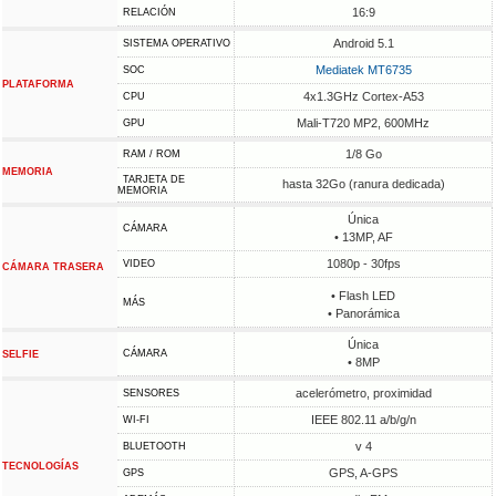
16:9
RELACIÓN
Android 5.1
SISTEMA OPERATIVO
Mediatek MT6735
SOC
PLATAFORMA
4x1.3GHz Cortex-A53
CPU
Mali-T720 MP2, 600MHz
GPU
1/8 Go
RAM / ROM
MEMORIA
TARJETA DE
hasta 32Go (ranura dedicada)
MEMORIA
Única
CÁMARA
• 13MP, AF
1080p - 30fps
VIDEO
CÁMARA TRASERA
• Flash LED
MÁS
• Panorámica
Única
CÁMARA
SELFIE
• 8MP
acelerómetro, proximidad
SENSORES
IEEE 802.11 a/b/g/n
WI-FI
v 4
BLUETOOTH
TECNOLOGÍAS
GPS, A-GPS
GPS