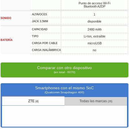
Punto de acceso Wi-Fi
Bluetooth A2DP
1
ALTAVOCES
SONIDO
disponible
JACK 3,5MM
2480 mAh
CAPACIDAD
Li-Ion, extraíble
TIPO
BATERÍA
microUSB
CARGA POR CABLE
no
CARGA INALÁMBRICA
Comparar con otro dispositivo
(en total - 6070)
Smartphones con el mismo SoC
(Qualcomm Snapdragon 400)
ZTE
Todas las marcas
(4)
(26)