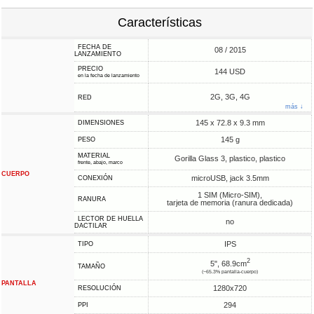
Características
FECHA DE
08 / 2015
LANZAMIENTO
PRECIO
144 USD
en la fecha de lanzamiento
2G, 3G, 4G
RED
más ↓
145 x 72.8 x 9.3 mm
DIMENSIONES
145 g
PESO
MATERIAL
Gorilla Glass 3, plastico, plastico
frente, abajo, marco
CUERPO
microUSB, jack 3.5mm
CONEXIÓN
1 SIM (Micro-SIM),
RANURA
tarjeta de memoria (ranura dedicada)
LECTOR DE HUELLA
no
DACTILAR
IPS
TIPO
2
5", 68.9cm
TAMAÑO
(~65.3% pantalla-cuerpo)
PANTALLA
1280x720
RESOLUCIÓN
294
PPI