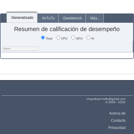
Generalizado
AnTuTu
Geekbench
Más...
Resumen de calificación de desempeño
Total
CPU
GPU
AI
chaynikam.hello@gmail.com
© 2009 - 2026
Acerca de
Contacto
Privacidad