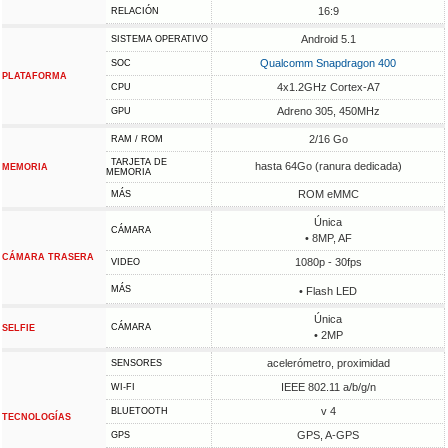
16:9
RELACIÓN
Android 5.1
SISTEMA OPERATIVO
Qualcomm Snapdragon 400
SOC
PLATAFORMA
4x1.2GHz Cortex-A7
CPU
Adreno 305, 450MHz
GPU
2/16 Go
RAM / ROM
TARJETA DE
hasta 64Go (ranura dedicada)
MEMORIA
MEMORIA
ROM eMMC
MÁS
Única
CÁMARA
• 8MP, AF
CÁMARA TRASERA
1080p - 30fps
VIDEO
MÁS
• Flash LED
Única
CÁMARA
SELFIE
• 2MP
acelerómetro, proximidad
SENSORES
IEEE 802.11 a/b/g/n
WI-FI
v 4
BLUETOOTH
TECNOLOGÍAS
GPS, A-GPS
GPS