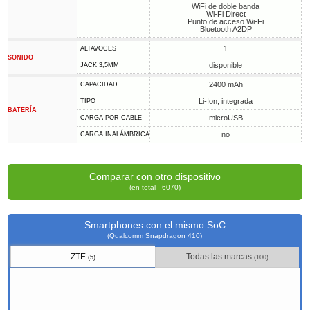
WiFi de doble banda
Wi-Fi Direct
Punto de acceso Wi-Fi
Bluetooth A2DP
1
ALTAVOCES
SONIDO
disponible
JACK 3,5MM
2400 mAh
CAPACIDAD
Li-Ion, integrada
TIPO
BATERÍA
microUSB
CARGA POR CABLE
no
CARGA INALÁMBRICA
Comparar con otro dispositivo
(en total - 6070)
Smartphones con el mismo SoC
(Qualcomm Snapdragon 410)
ZTE
Todas las marcas
(5)
(100)