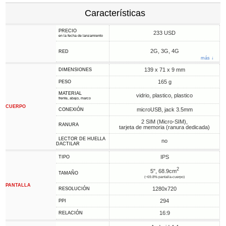
Características
PRECIO
233 USD
en la fecha de lanzamiento
2G, 3G, 4G
RED
más ↓
139 x 71 x 9 mm
DIMENSIONES
165 g
PESO
MATERIAL
vidrio, plastico, plastico
frente, abajo, marco
CUERPO
microUSB, jack 3.5mm
CONEXIÓN
2 SIM (Micro-SIM),
RANURA
tarjeta de memoria (ranura dedicada)
LECTOR DE HUELLA
no
DACTILAR
IPS
TIPO
2
5", 68.9cm
TAMAÑO
(~69.8% pantalla-cuerpo)
PANTALLA
1280x720
RESOLUCIÓN
294
PPI
16:9
RELACIÓN