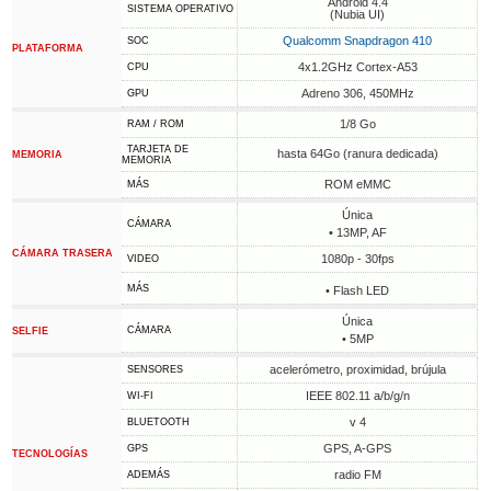
Android 4.4
SISTEMA OPERATIVO
(Nubia UI)
Qualcomm Snapdragon 410
SOC
PLATAFORMA
4x1.2GHz Cortex-A53
CPU
Adreno 306, 450MHz
GPU
1/8 Go
RAM / ROM
TARJETA DE
hasta 64Go (ranura dedicada)
MEMORIA
MEMORIA
ROM eMMC
MÁS
Única
CÁMARA
• 13MP, AF
CÁMARA TRASERA
1080p - 30fps
VIDEO
MÁS
• Flash LED
Única
CÁMARA
SELFIE
• 5MP
acelerómetro, proximidad, brújula
SENSORES
IEEE 802.11 a/b/g/n
WI-FI
v 4
BLUETOOTH
GPS, A-GPS
GPS
TECNOLOGÍAS
radio FM
ADEMÁS