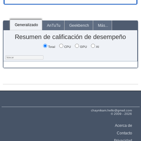
Generalizado
AnTuTu
Geekbench
Más...
Resumen de calificación de desempeño
Total
CPU
GPU
AI
chaynikam.hello@gmail.com
© 2009 - 2026
Acerca de
Contacto
Privacidad