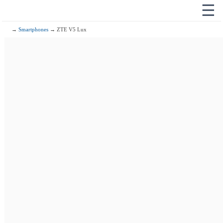
☰
→
Smartphones
→ ZTE V5 Lux