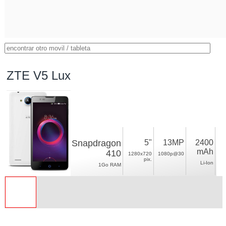
ZTE V5 Lux
Snapdragon
5"
13MP
2400
mAh
410
1280x720
1080p@30
pix.
Li-Ion
1Go RAM