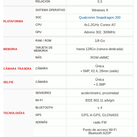
5:3
RELACIÓN
Windows 8
SISTEMA OPERATIVO
Qualcomm Snapdragon 200
SOC
PLATAFORMA
4x1.2GHz Cortex-A7
CPU
Adreno 302, 300MHz
GPU
1/8 Go
RAM / ROM
TARJETA DE
hasta 128Go (ranura dedicada)
MEMORIA
MEMORIA
ROM eMMC
MÁS
Única
CÁMARA
CÁMARA TRASERA
• 5MP, f/2.4, 28mm (wide)
Única
CÁMARA
SELFIE
• 0.3MP
acelerómetro, proximidad
SENSORES
IEEE 802.11 a/b/g/n
WI-FI
v 4
BLUETOOTH
TECNOLOGÍAS
GPS, A-GPS, GLONASS
GPS
radio FM
ADEMÁS
Punto de acceso Wi-Fi
Bluetooth A2DP