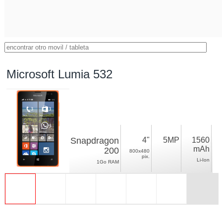
Microsoft Lumia 532
Snapdragon
4"
5MP
1560
mAh
200
800x480
pix.
Li-Ion
1Go RAM