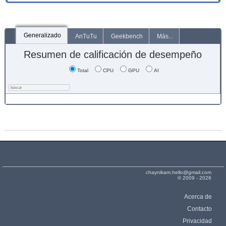
Generalizado
AnTuTu
Geekbench
Más...
Resumen de calificación de desempeño
Total
CPU
GPU
AI
chaynikam.hello@gmail.com
© 2009 - 2026
Acerca de
Contacto
Privacidad