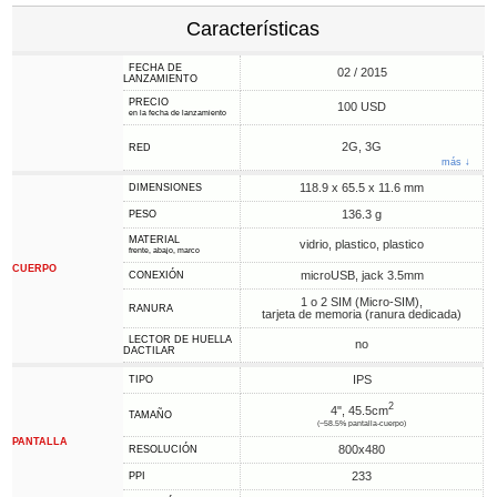
Características
FECHA DE
02 / 2015
LANZAMIENTO
PRECIO
100 USD
en la fecha de lanzamiento
2G, 3G
RED
más ↓
118.9 x 65.5 x 11.6 mm
DIMENSIONES
136.3 g
PESO
MATERIAL
vidrio, plastico, plastico
frente, abajo, marco
CUERPO
microUSB, jack 3.5mm
CONEXIÓN
1 o 2 SIM (Micro-SIM),
RANURA
tarjeta de memoria (ranura dedicada)
LECTOR DE HUELLA
no
DACTILAR
IPS
TIPO
2
4", 45.5cm
TAMAÑO
(~58.5% pantalla-cuerpo)
PANTALLA
800x480
RESOLUCIÓN
233
PPI