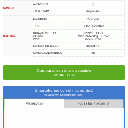
1
ALTAVOCES
SONIDO
disponible
JACK 3,5MM
1560 mAh
CAPACIDAD
Li-Ion, extraíble
TIPO
Hablar - 14:24
DURACIÓN DE LA
Web-browsing - 10:52
BATERÍA
BATERÍA
Video - 8:51
(horas)
microUSB
CARGA POR CABLE
no
CARGA INALÁMBRICA
Comparar con otro dispositivo
(en total - 6070)
Smartphones con el mismo SoC
(Qualcomm Snapdragon 200)
Microsoft
Todas las marcas
(5)
(14)