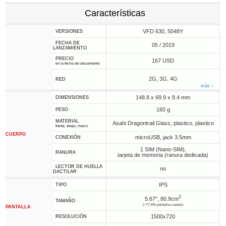
Características
VFD 630, 5048Y
VERSIONES
FECHA DE
05 / 2019
LANZAMIENTO
PRECIO
167 USD
en la fecha de lanzamiento
2G, 3G, 4G
RED
más ↓
148.8 x 69.9 x 8.4 mm
DIMENSIONES
160 g
PESO
MATERIAL
Asahi Dragontrail Glass, plastico, plastico
frente, abajo, marco
CUERPO
microUSB, jack 3.5mm
CONEXIÓN
1 SIM (Nano-SIM),
RANURA
tarjeta de memoria (ranura dedicada)
LECTOR DE HUELLA
no
DACTILAR
IPS
TIPO
2
5.67", 80.9cm
TAMAÑO
(~77.8% pantalla-cuerpo)
PANTALLA
1500x720
RESOLUCIÓN