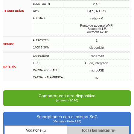
v 4.2
BLUETOOTH
GPS, A-GPS
TECNOLOGÍAS
GPS
radio FM
ADEMÁS
Punto de acceso Wi-Fi
Bluetooth LE
Bluetooth A2DP
1
ALTAVOCES
SONIDO
disponible
JACK 3,5MM
2920 mAh
CAPACIDAD
Li-Ion, integrada
TIPO
BATERÍA
microUSB
CARGA POR CABLE
no
CARGA INALÁMBRICA
Comparar con otro dispositivo
(en total - 6070)
Smartphones con el mismo SoC
(Mediatek Helio A22)
Vodafone
Todas las marcas
(1)
(86)