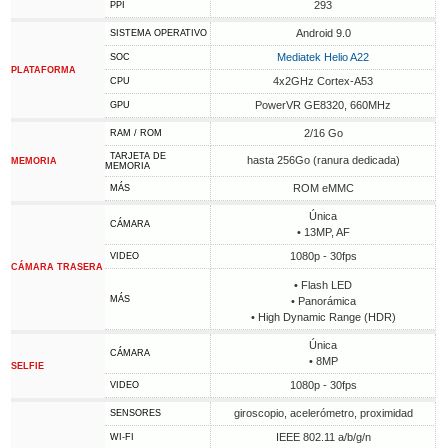
293
PPI
Android 9.0
SISTEMA OPERATIVO
Mediatek Helio A22
SOC
PLATAFORMA
4x2GHz Cortex-A53
CPU
PowerVR GE8320, 660MHz
GPU
2/16 Go
RAM / ROM
TARJETA DE
hasta 256Go (ranura dedicada)
MEMORIA
MEMORIA
ROM eMMC
MÁS
Única
CÁMARA
• 13MP, AF
1080p - 30fps
VIDEO
CÁMARA TRASERA
• Flash LED
MÁS
• Panorámica
• High Dynamic Range (HDR)
Única
CÁMARA
• 8MP
SELFIE
1080p - 30fps
VIDEO
giroscopio, acelerómetro, proximidad
SENSORES
IEEE 802.11 a/b/g/n
WI-FI