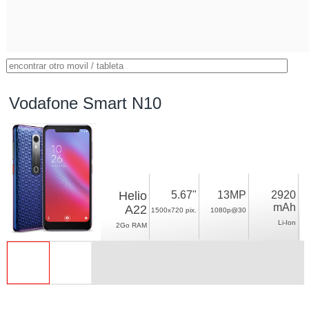
Vodafone Smart N10
Helio
5.67"
13MP
2920
mAh
A22
1500x720 pix.
1080p@30
Li-Ion
2Go RAM