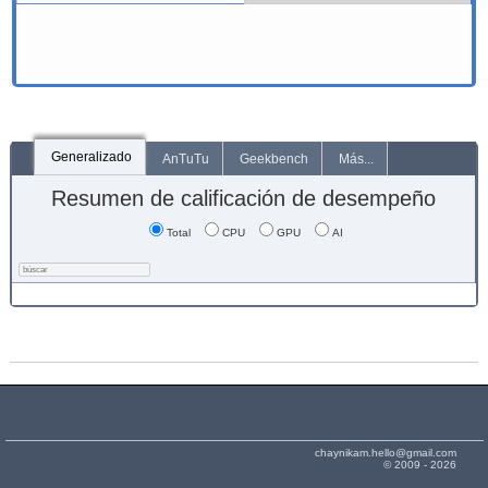
Generalizado
AnTuTu
Geekbench
Más...
Resumen de calificación de desempeño
Total
CPU
GPU
AI
chaynikam.hello@gmail.com
© 2009 - 2026